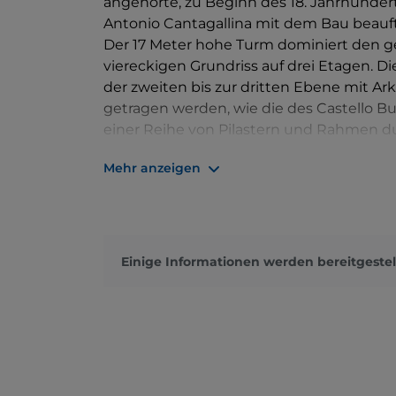
angehörte, zu Beginn des 18. Jahrhunder
Antonio Cantagallina mit dem Bau beauft
Der 17 Meter hohe Turm dominiert den 
viereckigen Grundriss auf drei Etagen. Di
der zweiten bis zur dritten Ebene mit Ark
getragen werden, wie die des Castello Bufa
einer Reihe von Pilastern und Rahmen d
Bögen verziert, in denen sich Fenster un
Mehr anzeigen
eines Portikus erinnern.
Vom Seiteneingang aus gelangt man in d
Gebäude durchquert. In der Mitte der Ga
öffnen sich das Atrium im Erdgeschoss 
Stock.
Einige Informationen werden bereitgestel
Die Villa Magherini Graziani ist der Sitz 
dem Jüngeren.