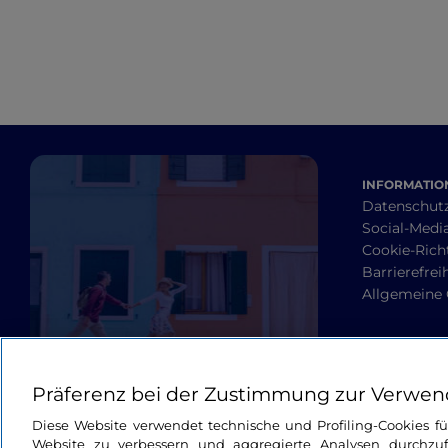
INFORMATION
Datenschut
Social-Media
Cookie-Richt
Barrierefrei
Allgemeine
Präferenz bei der Zustimmung zur Verwen
Diese Website verwendet technische und Profiling-Cookies f
Website zu verbessern und aggregierte Analysen durchzuf