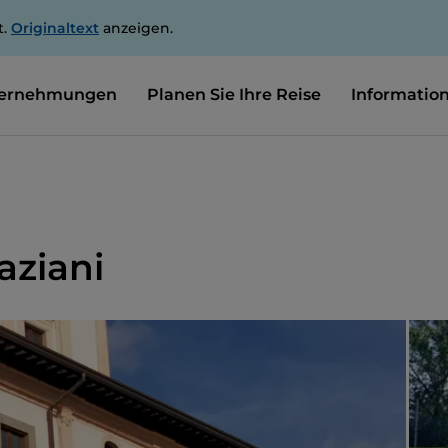
t.
Originaltext
anzeigen.
ernehmungen
Planen Sie Ihre Reise
Informatio
aziani