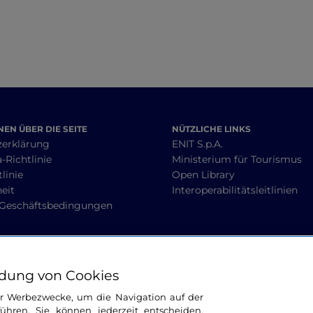
EN ÜBER DIE SEITE
NÜTZLICHE LINKS
zerklärung
ENIT S.p.A.
-Richtlinie
Ministerium für Tourismus
linie
Open Library
heit
Interoperabilitätsleitlinien
 Geschäftsbedingungen
BLEIBEN WIR IN KONTAKT
dung von Cookies
ür Werbezwecke, um die Navigation auf der
ühren. Sie können jederzeit entscheiden,