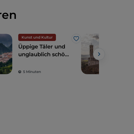
ren
Kunst und Kultur
Spir
Like
Üppige Täler und
Gub
unglaublich schöne
Fest
Landschaften:
der
Umbrien, das
Wac
5 Minuten
3 M
grüne Herz Italiens