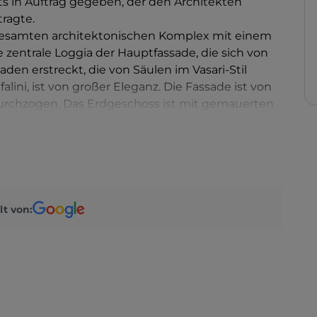
ts in Auftrag gegeben, der den Architekten
ragte.
gesamten architektonischen Komplex mit einem
e zentrale Loggia der Hauptfassade, die sich von
aden erstreckt, die von Säulen im Vasari-Stil
lini, ist von großer Eleganz. Die Fassade ist von
urchzogen. Das Erdgeschoss ist mit gemauerten
d ovale Nischen öffnen, die an die Regelmäßigkeit
ie Einfahrt mit Tonnengewölbe, die das gesamte
lerie, entlang der Hauptachse des Komplexes,
und die Loggia mit dem Empfangssaal im ersten
lt von:
des Archäologischen Museums der Villa des Plinius