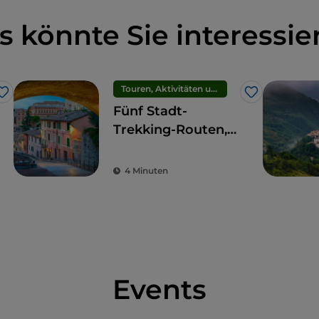
s könnte Sie interessie
Touren, Aktivitäten und Erlebnisse
Like
Like
Fünf Stadt-
Trekking-Routen,
um fünf
Panoramaterrassen
4 Minuten
in Perugia zu
sehen
Events