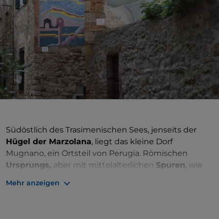
Südöstlich des Trasimenischen Sees, jenseits der
Hügel der Marzolana
, liegt das kleine Dorf
Mugnano, ein Ortsteil von Perugia. Römischen
Ursprungs,
aber mit mittelalterlichen
Spuren
, wie
die der
Burg aus
dem Jahr
1380
, von der noch Reste
Mehr anzeigen
im Bergfried und in den Türmen erhalten sind. Aber
Mugnano ist auch für den
Rundgang der bemalten
Mauern bekannt
: ein Aufruf zur zeitgenössischen