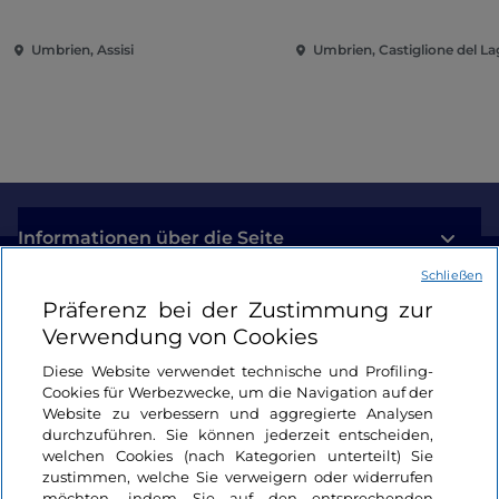
Umbrien, Assisi
Umbrien, Castiglione del L
Informationen über die Seite
Schließen
Nützliche Links
Präferenz bei der Zustimmung zur
Verwendung von Cookies
Login
Diese Website verwendet technische und Profiling-
Cookies für Werbezwecke, um die Navigation auf der
Bleiben wir in Kontakt
Website zu verbessern und aggregierte Analysen
durchzuführen. Sie können jederzeit entscheiden,
welchen Cookies (nach Kategorien unterteilt) Sie
zustimmen, welche Sie verweigern oder widerrufen
möchten, indem Sie auf den entsprechenden