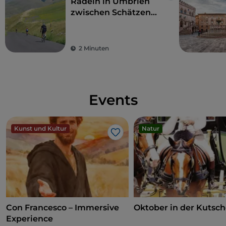
Radeln in Umbrien
zwischen Schätzen
der Kunst und der
Landschaften
2 Minuten
Events
Kunst und Kultur
Natur
Like
Con Francesco – Immersive
Oktober in der Kutsc
Experience