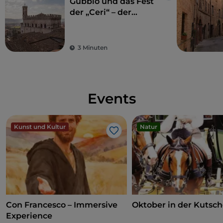
Gubbio und das Fest
der „Ceri“ – der
Wachskerzenlauf
3 Minuten
Events
Kunst und Kultur
Natur
Like
Con Francesco – Immersive
Oktober in der Kutsc
Experience