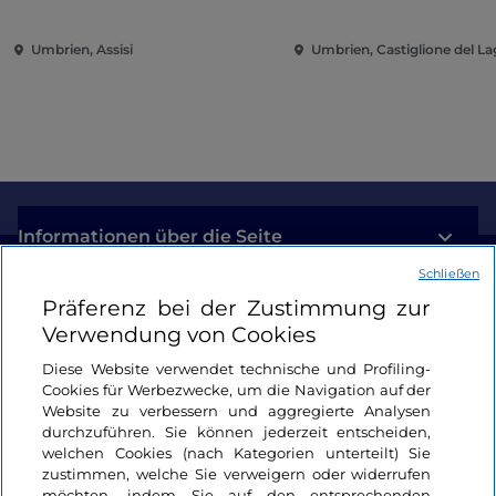
Umbrien, Assisi
Umbrien, Castiglione del L
Informationen über die Seite
Schließen
Nützliche Links
Präferenz bei der Zustimmung zur
Verwendung von Cookies
Login
Diese Website verwendet technische und Profiling-
Cookies für Werbezwecke, um die Navigation auf der
Bleiben wir in Kontakt
Website zu verbessern und aggregierte Analysen
durchzuführen. Sie können jederzeit entscheiden,
welchen Cookies (nach Kategorien unterteilt) Sie
zustimmen, welche Sie verweigern oder widerrufen
möchten, indem Sie auf den entsprechenden