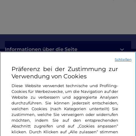
Informationen über die Seite
Schließen
Nützliche Links
Präferenz bei der Zustimmung zur
Verwendung von Cookies
Login
Diese Website verwendet technische und Profiling-
Cookies für Werbezwecke, um die Navigation auf der
Bleiben wir in Kontakt
Website zu verbessern und aggregierte Analysen
durchzuführen. Sie können jederzeit entscheiden,
welchen Cookies (nach Kategorien unterteilt) Sie
zustimmen, welche Sie verweigern oder widerrufen
möchten, indem Sie auf den entsprechenden
Abschnitt zugreifen und auf „Cookies anpassen“
klicken. Durch Klicken auf „Alle zulassen“ stimmen