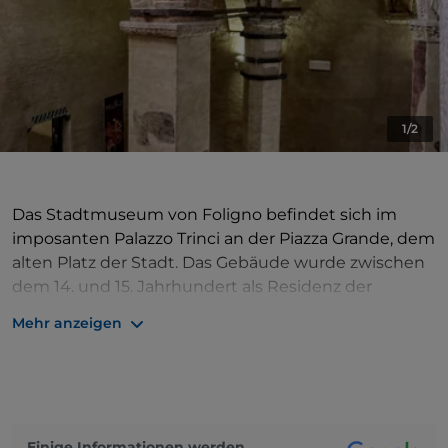
1/2
Das Stadtmuseum von Foligno befindet sich im
imposanten Palazzo Trinci an der Piazza Grande, dem
alten Platz der Stadt. Das Gebäude wurde zwischen
dem 14. und 15. Jahrhundert als Residenz der
Adelsfamilie Trinci erbaut, die zwischen 1305 und
Mehr anzeigen
1439 über Foligno herrschte. In der Zeit der
Angliederung von Foligno an den Kirchenstaat
beherbergte der Palast die päpstlichen Gouverneure
bis zur Vereinigung Italiens. Später wurde das
Gebäude für die Büros des Amtsgerichts, des
Einige Informationen werden