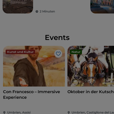
den mit Fresken bemalten Räumen des Palastes
verteilt. Der Abschnitt, der der kommunalen
2 Minuten
Institution gewidmet ist, bewahrt Zeugnisse der
Gemeinde vom 15. Jahrhundert bis zur Einigung
Italiens.
Events
Kunst und Kultur
Natur
Like
Con Francesco – Immersive
Oktober in der Kutsc
Experience
Umbrien, Assisi
Umbrien, Castiglione del L