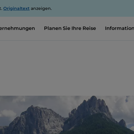
t.
Originaltext
anzeigen.
ernehmungen
Planen Sie Ihre Reise
Informatio