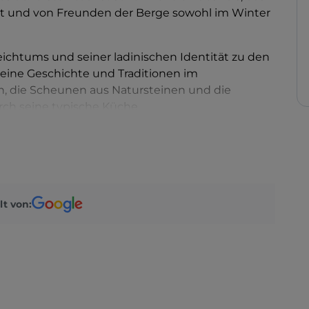
ist und von Freunden der Berge sowohl im Winter
eichtums und seiner ladinischen Identität zu den
seine Geschichte und Traditionen im
, die Scheunen aus Natursteinen und die
ch seine typische Küche.
es und innovatives Museum, führt die Besucher
n des Ladinischen
Kulturinstituts, um
die
tdecken, die seit Jahrtausenden in dieser Gegend
lt von:
nderschöne
Pfarrkirche San Giovanni
mit ihrem
 Lärchenschindeln in Grautönen bedeckt ist.
e Museum Monzoni
, das die umfassendste
bergt, die vor 250 Millionen Jahren aus dem
melt und werden hier sorgfältig aufbewahrt.