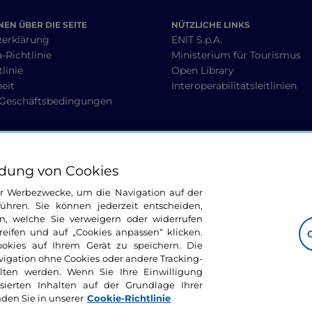
EN ÜBER DIE SEITE
NÜTZLICHE LINKS
zerklärung
ENIT S.p.A.
-Richtlinie
Ministerium für Tourismus
linie
Open Library
heit
Interoperabilitätsleitlinien
 Geschäftsbedingungen
BLEIBEN WIR IN KONTAKT
dung von Cookies
ür Werbezwecke, um die Navigation auf der
ühren. Sie können jederzeit entscheiden,
n, welche Sie verweigern oder widerrufen
ifen und auf „Cookies anpassen“ klicken.
ookies auf Ihrem Gerät zu speichern. Die
avigation ohne Cookies oder andere Tracking-
alten werden. Wenn Sie Ihre Einwilligung
sierten Inhalten auf der Grundlage Ihrer
nden Sie in unserer
Cookie-Richtlinie