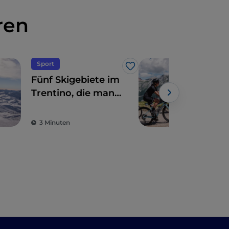
ren
Sport
Fah
Like
Fünf Skigebiete im
Alpi
Trentino, die man
einz
sich nicht
Erl
Powe
entgehen lassen
Weg
3 Minuten
4 M
sollte
Sol