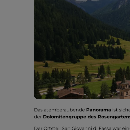
Das atemberaubende
Panorama
ist sich
der
Dolomitengruppe des Rosengarten
Der Ortsteil San Giovanni di Fassa war ein