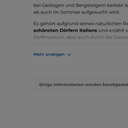
bei Geologen und Bergsteigern beliebt 
als auch im Sommer aufgesucht wird.
Es gehört aufgrund seines natürlichen R
schönsten Dörfern Italiens
und erzählt 
Dorfmuseum, aber auch durch die Gassen
Kirchen mit den spitzen Dächern und dur
Mehr anzeigen
Das
Museo Ladin de Fascia
, ein modern
durch die ethnographischen
Sammlunge
faszinierende Kultur der Menschen zu en
leben.
Einige Informationen werden bereitgestel
Das Wahrzeichen des Dorfes ist die wu
charakteristischen Glockenturm, der mit
Sehenswert ist auch das
Mineralogisch
Sammlung von Dolomitenmineralien beher
Meer aufgetaucht sind. Sie wurden gesam