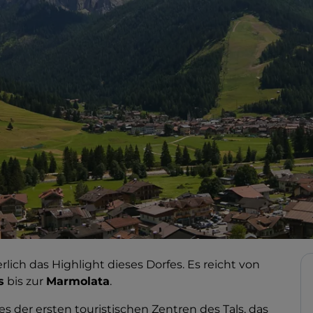
erlich das Highlight dieses Dorfes. Es reicht von
s
bis zur
Marmolata
.
es der ersten touristischen Zentren des Tals, das