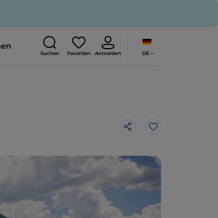
nen
DE
Suchen
Favoriten
Anmelden
Like