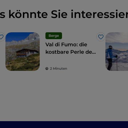
s könnte Sie interessie
Berge
Like
Like
Val di Fumo: die
kostbare Perle des
westlichen
Trentino
2 Minuten