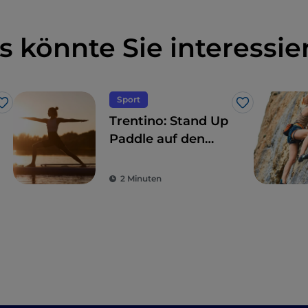
s könnte Sie interessie
Sport
Like
Like
Trentino: Stand Up
Paddle auf den
Seen, „das andere
Surfen“
2 Minuten