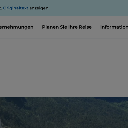
t.
Originaltext
anzeigen.
ernehmungen
Planen Sie Ihre Reise
Informatio