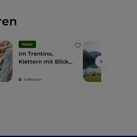
ren
Natur
Nat
Like
Im Trentino,
Ent
Klettern mit Blick
Ledr
auf den Nembiasee
Reis
Fam
3 Minuten
2 M