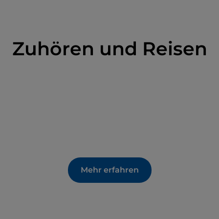
eum: Der Besucher sollte nicht die Dokumentation
a und dem Fluss Basso Sarca auslassen, der von
Zuhören und Reisen
den See bildet. Es geht dabei auch um den
, zumindest seit den Zeiten von Thomas Mann
schauliche Ruhe der Orte von der Spitze des
Mehr erfahren