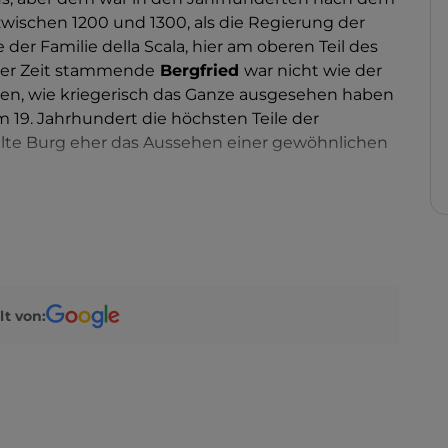
 zwischen 1200 und 1300, als die Regierung der
 der Familie della Scala, hier am oberen Teil des
ener Zeit stammende
Bergfried
war nicht wie der
len, wie kriegerisch das Ganze ausgesehen haben
m 19. Jahrhundert die höchsten Teile der
alte Burg eher das Aussehen einer gewöhnlichen
ür zivile Zwecke heute abgeschlossen ist, wird
to Garda
besucht, das auch einfach als
MAG
e Werke vom 15. bis zum 19. Jahrhundert umfasst
er Künstler ausgestellt sind sowie Ansichten von
asees fasziniert waren. Aber vor allem gibt es
lt von:
n Gegenständen
, die viel weiter in die
t noch vor La Rocca: Statuenstelen aus der
eugnisse aus dem Hochmittelalter. Einige
arbeiten gefunden wurden, zeigen, dass sich
. Jahrhundert um die Verschönerung des Gebäudes