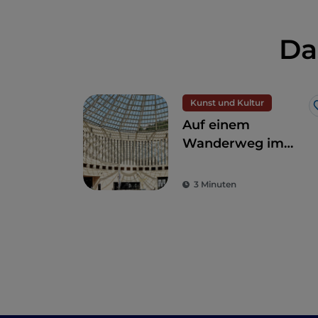
Da
Kunst und Kultur
Auf einem
Wanderweg im
Trentino, der Kunst
und Natur
3 Minuten
verbindet