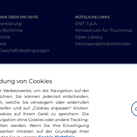
EN ÜBER DIE SEITE
NÜTZLICHE LINKS
zerklärung
ENIT S.p.A.
-Richtlinie
Ministerium für Tourismus
linie
Open Library
heit
Interoperabilitätsleitlinien
 Geschäftsbedingungen
BLEIBEN WIR IN KONTAKT
dung von Cookies
ür Werbezwecke, um die Navigation auf der
ühren. Sie können jederzeit entscheiden,
n, welche Sie verweigern oder widerrufen
ifen und auf „Cookies anpassen“ klicken.
ookies auf Ihrem Gerät zu speichern. Die
avigation ohne Cookies oder andere Tracking-
alten werden. Wenn Sie Ihre Einwilligung
sierten Inhalten auf der Grundlage Ihrer