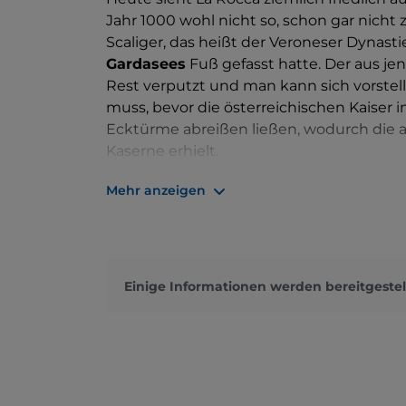
Jahr 1000 wohl nicht so, schon gar nicht
Scaliger, das heißt der Veroneser Dynastie
Gardasees
Fuß gefasst hatte. Der aus j
Rest verputzt und man kann sich vorstel
muss, bevor die österreichischen Kaiser i
Ecktürme abreißen ließen, wodurch die 
Kaserne erhielt.
Dass die schrittweise Umfunktionierung f
Mehr anzeigen
offensichtlich, wenn man das
Museum Al
bekannt ist. Es gibt eine Pinakothek, di
und in der lokale oder zumindest Trentin
Malern, die von den Landschaften des Gard
Einige Informationen werden bereitgestel
dort eine
archäologische Sammlung vo
Vergangenheit zurückreichen, in eine Zei
Kupferzeit, antike römische Funde und Z
Fresken, die während der Restaurierungs
auch die Fürstbischöfe von Trient im 16
bemüht haben.