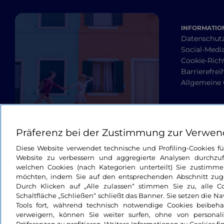
INFORMATION
Datenschut
Social-Media
Cookie-Richt
Barrierefrei
Allgemeine
Präferenz bei der Zustimmung zur Verwen
Diese Website verwendet technische und Profiling-Cookies f
Website zu verbessern und aggregierte Analysen durchzuf
welchen Cookies (nach Kategorien unterteilt) Sie zustimme
möchten, indem Sie auf den entsprechenden Abschnitt zugre
Durch Klicken auf „Alle zulassen“ stimmen Sie zu, alle C
Schaltfläche „Schließen“ schließt das Banner. Sie setzen die N
Tools fort, während technisch notwendige Cookies beibeh
verweigern, können Sie weiter surfen, ohne von personali