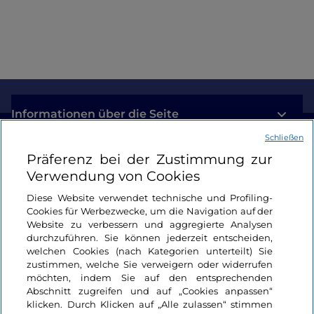
Informationen über die Seite
Schließen
Nützliche Links
Präferenz bei der Zustimmung zur
Verwendung von Cookies
Login
Diese Website verwendet technische und Profiling-
Cookies für Werbezwecke, um die Navigation auf der
Bleiben wir in Kontakt
Website zu verbessern und aggregierte Analysen
durchzuführen. Sie können jederzeit entscheiden,
welchen Cookies (nach Kategorien unterteilt) Sie
zustimmen, welche Sie verweigern oder widerrufen
möchten, indem Sie auf den entsprechenden
Abschnitt zugreifen und auf „Cookies anpassen“
klicken. Durch Klicken auf „Alle zulassen“ stimmen