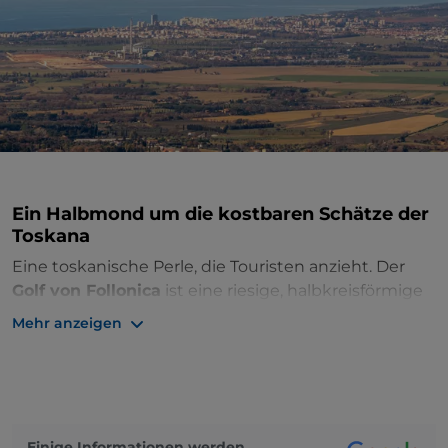
Ein Halbmond um die kostbaren Schätze der
Toskana
Eine toskanische Perle, die Touristen anzieht. Der
Golf von Follonica
ist eine riesige, halbkreisförmige
Bucht in der Alta Maremma zwischen den Provinzen
Mehr anzeigen
Grosseto und Livorno, eingeschlossen zwischen
Piombino
und
Punta Ala
. Dazu gehören beliebte
Urlaubsziele wie
Follonica
, Scarlino,
Castiglione
della Pescaia
,
Massa Marittima
und Gavorrano.
Umgeben von duftenden Pinienwäldern und
Einige Informationen werden