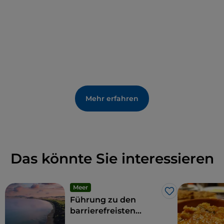
zahlreichen Weinkellereien hier
köstliche Weine
her. Außerdem gibt es viele reizvolle Dörfer, darunter
Massa Marittima, das als
eines der schönsten Dörfer
der Maremma
gilt.
Mehr erfahren
Das könnte Sie interessieren
Meer
Like
Führung zu den
barrierefreisten
Stränden der Toskana,