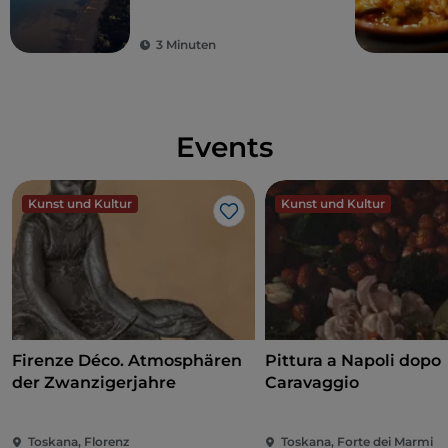
wo der italienische
Sommer für alle
3 Minuten
zugänglich ist
Events
Kunst und Kultur
Kunst und Kultur
Like
Firenze Déco. Atmosphären
Pittura a Napoli dopo
der Zwanzigerjahre
Caravaggio
Toskana, Florenz
Toskana, Forte dei Marmi