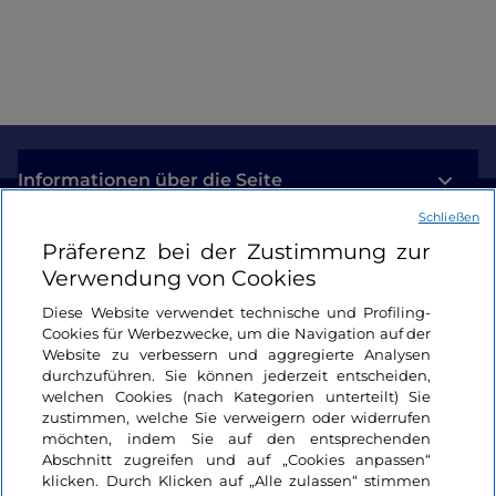
Im Garten, der heute als Ausstellungsgelände
und Veranstaltungsort dient und allgemein reich
an Geschichte, Kunst und Kultur ist, finden sich
auch
2 Höhlen
: eine, die einer natürlichen Höhle
ähnelt, im oberen Teil, in der Nähe des
Kaffeehauses, und eine stärker ausgeschmückte
in Richtung Tal, eine eklektische Erscheinung, die
Informationen über die Seite
an einem Bogen aus Ziegeln zu erkennen ist, der
Schließen
den Eingang bildet.
Nützliche Links
Präferenz bei der Zustimmung zur
Wenn Sie die Villa verlassen, befinden Sie sich an
Verwendung von Cookies
der Costa San Giorgio: der
Boboli-Garten
ist nur
Login
Diese Website verwendet technische und Profiling-
wenige Minuten entfernt. Und er ist einen Besuch
Cookies für Werbezwecke, um die Navigation auf der
Bleiben wir in Kontakt
wert.
Website zu verbessern und aggregierte Analysen
durchzuführen. Sie können jederzeit entscheiden,
welchen Cookies (nach Kategorien unterteilt) Sie
zustimmen, welche Sie verweigern oder widerrufen
möchten, indem Sie auf den entsprechenden
Abschnitt zugreifen und auf „Cookies anpassen“
klicken. Durch Klicken auf „Alle zulassen“ stimmen