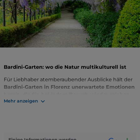
Bardini-Garten: wo die Natur multikulturell ist
Für Liebhaber atemberaubender Ausblicke hält der
Bardini-Garten in Florenz unerwartete Emotionen
bereit, die Sie bei jedem Besuch wieder erleben
Mehr anzeigen
werden: Mit seinen 4 Hektar Parklandschaft
nimmt der Bardini-Garten in der Tat eine absolut
privilegierte Position ein.
Auf dem
Hügel von Montecuccoli gelegen
, der
wiederum von mittelalterlichen Mauern umgeben
Einige Informationen werden