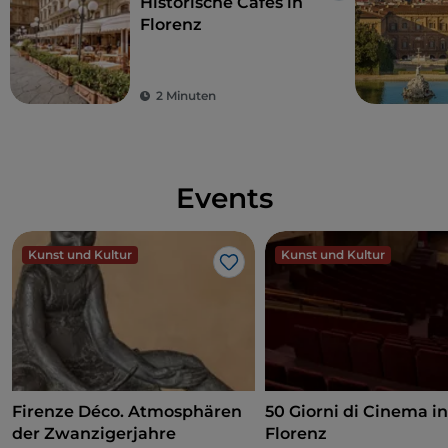
Historische Cafés in
Florenz
2 Minuten
Events
Kunst und Kultur
Kunst und Kultur
Like
Firenze Déco. Atmosphären
50 Giorni di Cinema i
der Zwanzigerjahre
Florenz