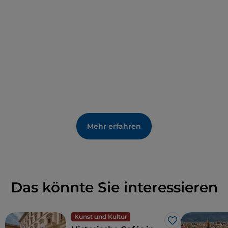
Erinnerungen an den aus Fucecchio stammenden
Journalisten Indro Montanelli (1909–2001)
aufbewahrt werden. Ganz in der Nähe, auf der Piazza
Vittorio Veneto, befindet sich auch der Palazzo
Corsini, Sitz des
Museums von Fucecchio
: Im
Inneren befinden sich eine Pinakothek mit sakraler
Kunst, eine archäologische und eine …
ornithologische Abteilung.
Der Grund ist einfach: Wir befinden uns im Land der
Sümpfe von Fucecchio
, dem größten
Mehr erfahren
Binnenfeuchtgebiet Italiens, das sich über etwa
2.000 Hektar zwischen den Provinzen Florenz, Prato,
Pistoia, Lucca und Pisa erstreckt. Ein Paradies für
Vogelbeobachter.
Das könnte Sie interessieren
Kunst und Kultur
Like