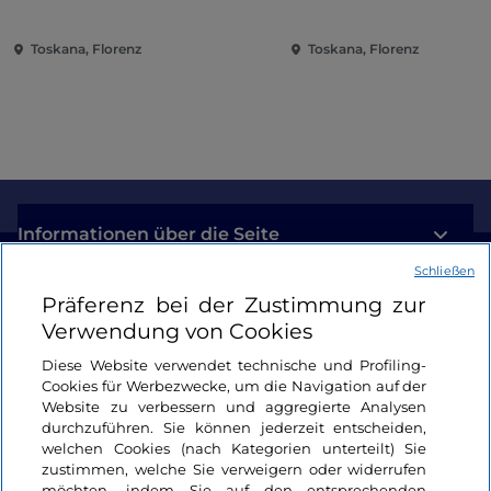
Toskana, Florenz
Toskana, Florenz
Informationen über die Seite
Schließen
Nützliche Links
Präferenz bei der Zustimmung zur
Verwendung von Cookies
Login
Diese Website verwendet technische und Profiling-
Cookies für Werbezwecke, um die Navigation auf der
Bleiben wir in Kontakt
Website zu verbessern und aggregierte Analysen
durchzuführen. Sie können jederzeit entscheiden,
welchen Cookies (nach Kategorien unterteilt) Sie
zustimmen, welche Sie verweigern oder widerrufen
möchten, indem Sie auf den entsprechenden