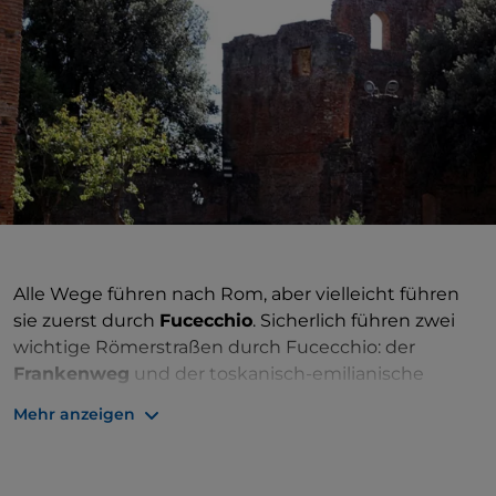
Alle Wege führen nach Rom, aber vielleicht führen
sie zuerst durch
Fucecchio
. Sicherlich führen zwei
wichtige Römerstraßen durch Fucecchio: der
Frankenweg
und der toskanisch-emilianische
Abschnitt der
Romea Strata
, bekannt als Romea
Mehr anzeigen
Nonantolana Longobarda. Genauer gesagt
verschmelzen hier die beiden Pilgerwege, da die
Romea Strata genau auf dieser Höhe in die Via