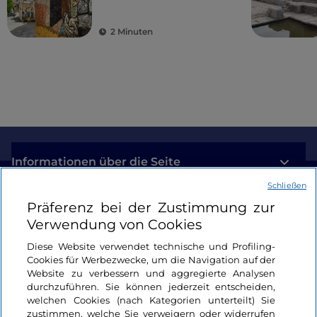
2 Minuten
Informationen über die Seite
Schließen
Nützliche Links
Präferenz bei der Zustimmung zur
Verwendung von Cookies
Login
Diese Website verwendet technische und Profiling-
Cookies für Werbezwecke, um die Navigation auf der
Bleiben wir in Kontakt
Website zu verbessern und aggregierte Analysen
durchzuführen. Sie können jederzeit entscheiden,
welchen Cookies (nach Kategorien unterteilt) Sie
zustimmen, welche Sie verweigern oder widerrufen