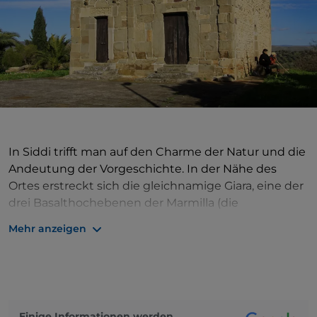
In Siddi trifft man auf den Charme der Natur und die
Andeutung der Vorgeschichte. In der Nähe des
Ortes erstreckt sich die gleichnamige Giara, eine der
drei Basalthochebenen der Marmilla (die
bekannteste ist die Giara di Gesturi, die „Heimat“ der
Mehr anzeigen
kleinen Pferde). Die Hochebene birgt wahre
archäologische und natürliche Schätze, wie das
Hünengrab Sa Dom'e s'Orku, eines der
majestätischsten und am besten erhaltenen
Sardiniens. Auch den archäologischen Naturpark Sa
Einige Informationen werden