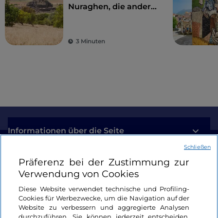
Nuraghen, die andere
Seite Sardiniens
3 Minuten
Informationen über die Seite
Schließen
Nützliche Links
Präferenz bei der Zustimmung zur
Verwendung von Cookies
Login
Diese Website verwendet technische und Profiling-
Cookies für Werbezwecke, um die Navigation auf der
Bleiben wir in Kontakt
Website zu verbessern und aggregierte Analysen
durchzuführen. Sie können jederzeit entscheiden,