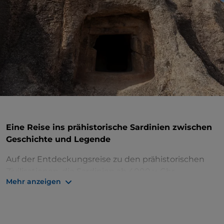
Eine Reise ins prähistorische Sardinien zwischen
Geschichte und Legende
Auf der Entdeckungsreise zu den prähistorischen
Zivilisationen, die Sardinien ab 4000 v. Chr.
Mehr anzeigen
bevölkerten, darf das Gebiet von
Galtellì
in der
Provinz
Nuoro nicht fehlen
. Hier können Sie in die
Zeit des Neolithikums zurückreisen und die
sogenannten
Domus de Janas besuchen
,