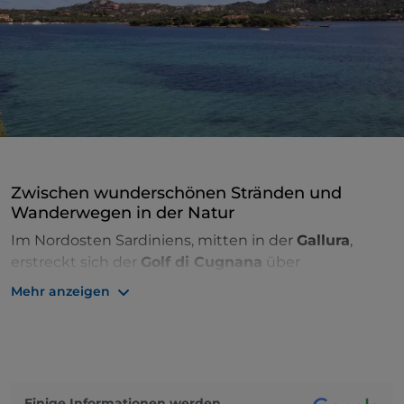
Zwischen wunderschönen Stränden und
Wanderwegen in der Natur
Im Nordosten Sardiniens, mitten in der
Gallura
,
erstreckt sich der
Golf di Cugnana
über
30 Kilometer und zeichnet sich durch eine
Mehr anzeigen
zerklüftete Küste aus, die reich an Meeresarmen,
Stränden und Buchten ist.
Zu den schönsten Stränden des Golfs von Cugnana
gehören
Spiaggia Bianca
,
Spiaggia del Pellicano
,
Einige Informationen werden