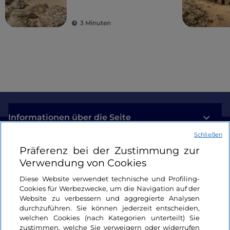
3 Minuten
Informationen über die Seite
Schließen
Nützliche Links
Präferenz bei der Zustimmung zur
Verwendung von Cookies
Login
Diese Website verwendet technische und Profiling-
Cookies für Werbezwecke, um die Navigation auf der
Bleiben wir in Kontakt
Website zu verbessern und aggregierte Analysen
durchzuführen. Sie können jederzeit entscheiden,
welchen Cookies (nach Kategorien unterteilt) Sie
zustimmen, welche Sie verweigern oder widerrufen