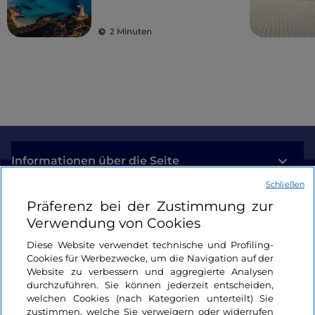
2 Minuten
Informationen über die Seite
Schließen
Nützliche Links
Präferenz bei der Zustimmung zur
Verwendung von Cookies
Login
Diese Website verwendet technische und Profiling-
Cookies für Werbezwecke, um die Navigation auf der
Bleiben wir in Kontakt
Website zu verbessern und aggregierte Analysen
durchzuführen. Sie können jederzeit entscheiden,
welchen Cookies (nach Kategorien unterteilt) Sie
zustimmen, welche Sie verweigern oder widerrufen