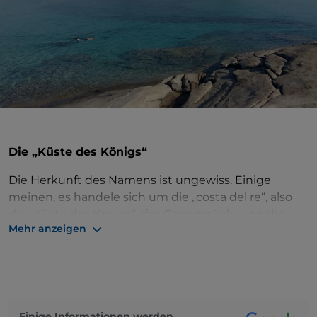
Die „Küste des Königs“
Die Herkunft des Namens ist ungewiss. Einige
meinen, es handele sich um die „costa del re“, also
die „Küste des Königs“, das Gegenstück zur nahe
Mehr anzeigen
gelegenen Cala Reina (Bucht der Königin). Andere
behaupten, dass seine Geschichte mit der
Strafkolonie Castiadas zusammenhängt, in der
Verbrecher inhaftiert wurden.
Auf jeden Fall ist
Costa Rei
, ein Ortsteil von Muravera,
Einige Informationen werden