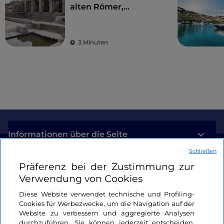
alten Römer,
Amphitheater und
antike Kolonien
3 Minuten
Informationen über die Seite
Schließen
Nützliche Links
Präferenz bei der Zustimmung zur
Verwendung von Cookies
Login
Diese Website verwendet technische und Profiling-
Cookies für Werbezwecke, um die Navigation auf der
Bleiben wir in Kontakt
Website zu verbessern und aggregierte Analysen
durchzuführen. Sie können jederzeit entscheiden,