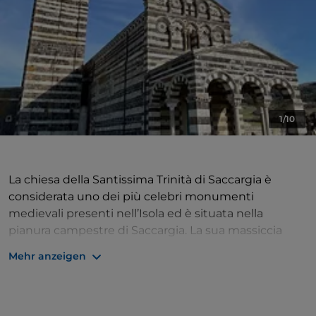
1/10
La chiesa della Santissima Trinità di Saccargia è
considerata uno dei più celebri monumenti
medievali presenti nell’Isola ed è situata nella
pianura campestre di Saccargia. La sua massiccia
torre campanaria, facilmente individuabile da
Mehr anzeigen
lontano, svetta sopra il paesaggio circostanet.
L’importanza di questa chiesa è amplificata dalla sua
grandezza e dai rari affreschi di epoca romanica che
ornano l’abside, unici superstiti in Sardegna.