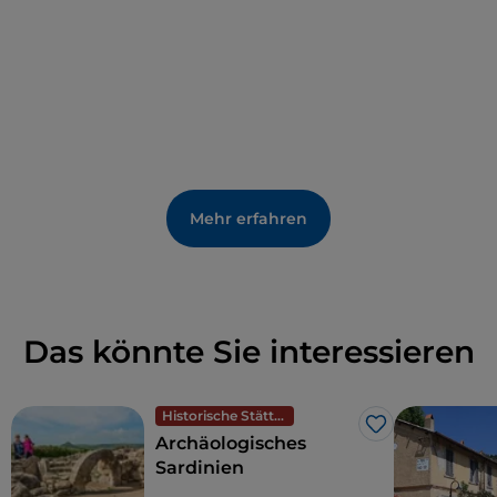
das von dichten Wäldern, Bächen, kleinen
Wasserfällen und Quellen bedeckt ist, darunter die
berühmten
Siete Fuentes
, oder „Sieben Quellen“, in
der romanischen Kirche San Leonardo.
Mehr erfahren
Das könnte Sie interessieren
Historische Stätten
Like
Archäologisches
Sardinien