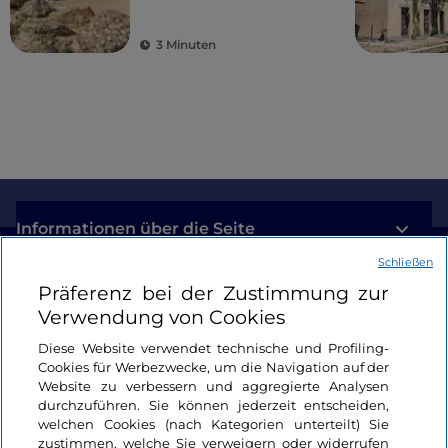
3 Minuten
Informationen über die Seite
Schließen
Nützliche Links
Präferenz bei der Zustimmung zur
Verwendung von Cookies
Login
Diese Website verwendet technische und Profiling-
Cookies für Werbezwecke, um die Navigation auf der
Bleiben wir in Kontakt
Website zu verbessern und aggregierte Analysen
durchzuführen. Sie können jederzeit entscheiden,
welchen Cookies (nach Kategorien unterteilt) Sie
zustimmen, welche Sie verweigern oder widerrufen