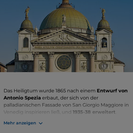
Das Heiligtum wurde 1865 nach einem
Entwurf von
Antonio Spezia
erbaut, der sich von der
palladianischen Fassade von San Giorgio Maggiore in
Venedig inspirieren ließ, und
1935-38 erweitert
.
Stilistisch gehört sie zur dekorativsten Strömung
Mehr anzeigen
des
Eklektizismus des 19. Jahrhunderts
und ihre