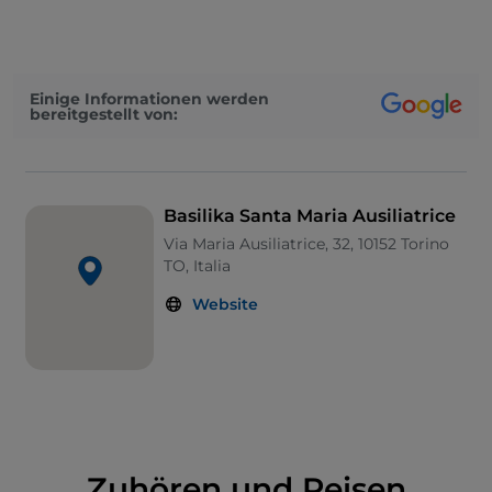
große Kuppel, auf der die Statue der Madonna steht,
dominiert den Komplex des Cottolengo, des Hauses
der Göttlichen Vorsehung und der
Salesianergebäude.
Einige Informationen werden
bereitgestellt von:
Das einschiffige Innere, das
reich mit polychromem
Marmor verziert ist
,
beherbergt die Überreste des
Heiligen Johannes Bosco
, das Fresko der Kuppel
stellt die Herrlichkeit der Jungfrau dar, während das
Basilika Santa Maria Ausiliatrice
Gemälde auf dem Hauptaltar, ein Werk von
Via Maria Ausiliatrice, 32, 10152 Torino
Tommaso Lorenzone, Maria Hilf der Christen
TO, Italia
darstellt. Im Inneren befindet sich die
Website
Pfeifenorgel Tamburini Opus 227, die 1941 nach
einem Entwurf von Ulisse Matthey erbaut wurde
und ihre ursprünglichen klanglichen Eigenschaften
bewahrt hat.
Zuhören und Reisen