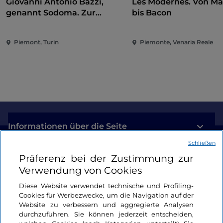
Giovanni Antonio Bazzi,
Les Modernes. Von Ma
genannt Sodoma. Zur
bis Bacon
Eroberung der Renaissance
Piemont, Turin
Piemonte, Venaria Reale
Informationen über die Seite
Schließen
Nützliche Links
Präferenz bei der Zustimmung zur
Verwendung von Cookies
Login
Diese Website verwendet technische und Profiling-
Cookies für Werbezwecke, um die Navigation auf der
Bleiben wir in Kontakt
Website zu verbessern und aggregierte Analysen
durchzuführen. Sie können jederzeit entscheiden,