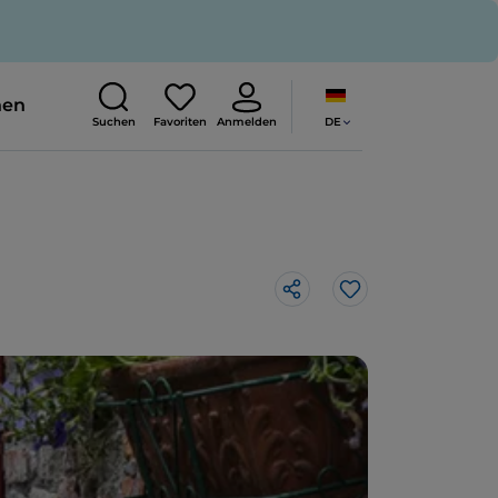
nen
DE
Suchen
Favoriten
Anmelden
Like