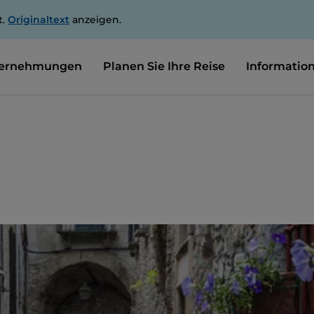
t.
Originaltext
anzeigen.
ernehmungen
Planen Sie Ihre Reise
Informatio