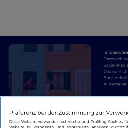
INFORMATION
Datenschut
Social-Media
Cookie-Richt
Barrierefrei
Allgemeine
Präferenz bei der Zustimmung zur Verwen
Diese Website verwendet technische und Profiling-Cookies f
Website zu verbessern und aggregierte Analysen durchzuf