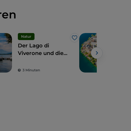
ren
Natur
Kuns
Like
Der Lago di
Orta
Viverone und die
dis
Kirche Gesiùn,
des
Perlen des
3 Minuten
1 M
piemontesischen
Teil des
Frankenwegs