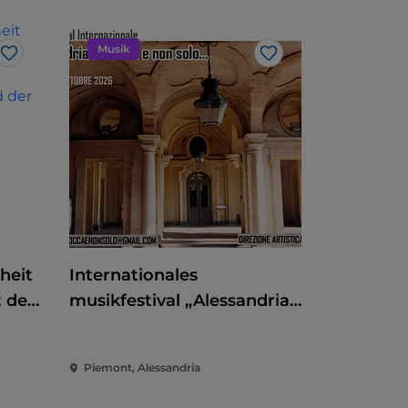
Musik
Like
Like
heit
Internationales
 der
musikfestival „Alessandria
barocca e non solo"
 und
Piemont, Alessandria