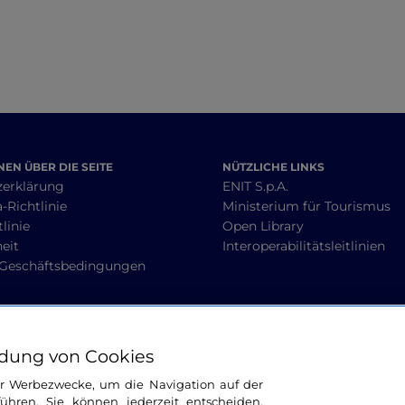
EN ÜBER DIE SEITE
NÜTZLICHE LINKS
zerklärung
ENIT S.p.A.
-Richtlinie
Ministerium für Tourismus
linie
Open Library
heit
Interoperabilitätsleitlinien
 Geschäftsbedingungen
BLEIBEN WIR IN KONTAKT
dung von Cookies
ür Werbezwecke, um die Navigation auf der
ühren. Sie können jederzeit entscheiden,