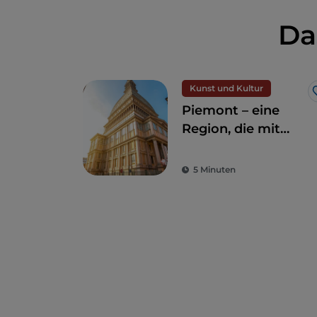
Da
Kunst und Kultur
Piemont – eine
Region, die mit
Natur und
Geschichte
5 Minuten
verzaubert