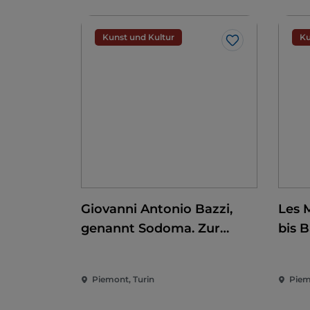
Kunst und Kultur
Ku
Like
Giovanni Antonio Bazzi,
Les 
genannt Sodoma. Zur
bis 
Eroberung der Renaissance
Piemont, Turin
Piem