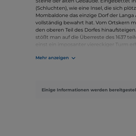
Steine der alten Gebäude. Eingebettet in
(Schluchten), wie eine Insel, die sich plö
Mombaldone das einzige Dorf der Langa A
vollständig bewahrt hat. Vom Ortskern 
den oberen Teil des Dorfes hinaufsteigen
stößt man auf die Überreste des 1637 teil
einst ein imposanter viereckiger Turm er
immer noch von seiner einstigen Funktio
Mehr anzeigen
Schatzkammer voller Geschichte, Schönhe
Einige Informationen werden bereitgestel