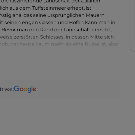
 die faszinierende Landschaft der Calanchi
tzlich aus dem Tuffsteinmeer erhebt, ist
stigiana, das seine ursprünglichen Mauern
mit seinen engen Gassen und Höfen kann man in
. Bevor man den Rand der Landschaft erreicht,
weise zerstörten Schlosses, in dessen Mitte sich
hob, der heute kaum mehr als eine Ruine ist, aber
n als Wachturm zeugt. Mombaldo ist eine kleine
it und Traditionen.
lt von: