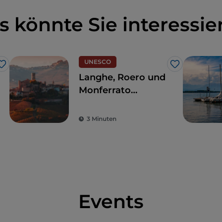
s könnte Sie interessie
UNESCO
Like
Like
Langhe, Roero und
Monferrato
zwischen
kostbaren
3 Minuten
Weinbergen,
Dörfern und
Burgen
Events