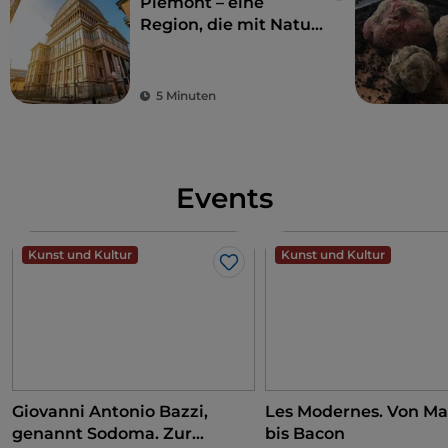
Piemont – eine
Region, die mit Natur
und Geschichte
verzaubert
5 Minuten
Events
Kunst und Kultur
Kunst und Kultur
Like
Giovanni Antonio Bazzi,
Les Modernes. Von Ma
genannt Sodoma. Zur
bis Bacon