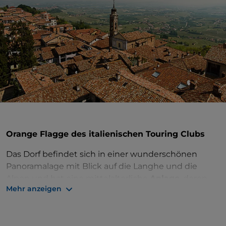
Orange Flagge des italienischen Touring Clubs
Das Dorf befindet sich in einer wunderschönen
Panoramalage mit Blick auf die Langhe und die
Alpen und hat eine mittelalterliche
Anlage
, deren
Mehr anzeigen
Form in etwa an einen Fächer erinnert.
Auf der Piazza Castello öffnet sich ein fabelhafter
Blick
auf die umliegenden Hügel. Sehenswert sind