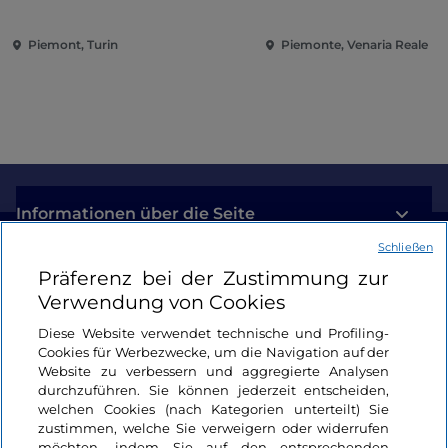
Eroberung der Renaissance
Piemont, Turin
Piemonte, Venaria Reale
Informationen über die Seite
Schließen
Nützliche Links
Präferenz bei der Zustimmung zur
Verwendung von Cookies
Login
Diese Website verwendet technische und Profiling-
Cookies für Werbezwecke, um die Navigation auf der
Bleiben wir in Kontakt
Website zu verbessern und aggregierte Analysen
durchzuführen. Sie können jederzeit entscheiden,
welchen Cookies (nach Kategorien unterteilt) Sie
zustimmen, welche Sie verweigern oder widerrufen
möchten, indem Sie auf den entsprechenden