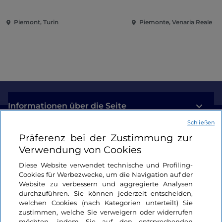
Eroberung der Renaissance
Piemont, Turin
Piemonte, Venaria Reale
Informationen über die Seite
Schließen
Nützliche Links
Präferenz bei der Zustimmung zur
Verwendung von Cookies
Login
Diese Website verwendet technische und Profiling-
Cookies für Werbezwecke, um die Navigation auf der
Bleiben wir in Kontakt
Website zu verbessern und aggregierte Analysen
durchzuführen. Sie können jederzeit entscheiden,
welchen Cookies (nach Kategorien unterteilt) Sie
zustimmen, welche Sie verweigern oder widerrufen
möchten, indem Sie auf den entsprechenden