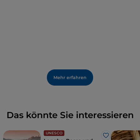
deren erster Bau auf das Jahr 1000 zurückgeht.
In Borgo Ponte besuchen Sie die
Pfarrkirche von S.
Caterina
, ein Werk von Francesco Gallo aus den
Jahren 1723-40 mit einer Fassade in Terrakotta, die
von vier leeren Nischen aufgelockert wird. In
Borgo
Poggiolo
gibt es die Quellen San Bernardo, aus
denen mineralisiertes Wasser fließt. Der höher
gelegene
Ortsteil Borgo Valsorda versammelt
sich um die
Wallfahrtskirche Beata Vergine delle
Mehr erfahren
Grazie di Valsorda
.
Das könnte Sie interessieren
UNESCO
Like