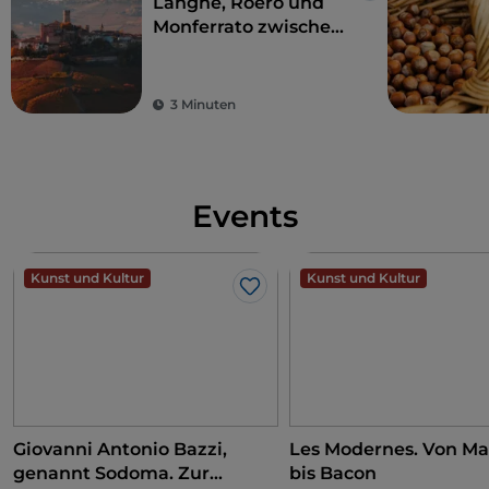
Langhe, Roero und
Monferrato zwischen
kostbaren
Weinbergen, Dörfern
und Burgen
3 Minuten
Events
Kunst und Kultur
Kunst und Kultur
Like
Giovanni Antonio Bazzi,
Les Modernes. Von Ma
genannt Sodoma. Zur
bis Bacon