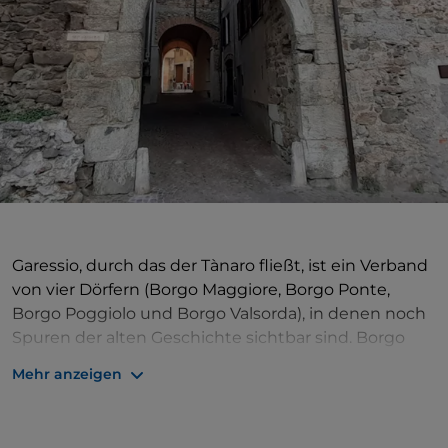
Garessio, durch das der Tànaro fließt, ist ein Verband
von vier Dörfern (Borgo Maggiore, Borgo Ponte,
Borgo Poggiolo und Borgo Valsorda), in denen noch
Spuren der alten Geschichte sichtbar sind. Borgo
Maggiore, der Hauptort, hatte in der Vergangenheit
Mehr anzeigen
die Funktion einer Fluchtburg, von der drei der vier
Zugangstore, die
Porta Rose
(das Haupttor), die
Porta
Jhape
und die
Porta Liazoliorum
, sowie ein Teil der