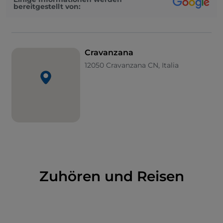
Privatbesitz befindet. Hier war einst das Schloss Del
bereitgestellt von:
Carretto.
Cravanzana
12050 Cravanzana CN, Italia
Zuhören und Reisen