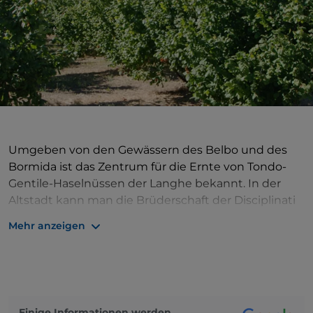
Umgeben von den Gewässern des Belbo und des
Bormida ist das Zentrum für die Ernte von Tondo-
Gentile-Haselnüssen der Langhe bekannt. In der
Altstadt kann man die Brüderschaft der Disciplinati
des Barockgebäudes aus dem 18. Jahrhundert aus
Mehr anzeigen
Terrakotta und die Pfarrkirche S. Pietro e Vitale aus
dem 17. Jahrhundert bewundern. Auf dem Kamm
des Dorfes erhebt sich das Schloss der Marquis
Fontana, ein Herrenhaus aus dem 17. Jahrhundert,
das von Mauern umgeben ist und sich heute in
Einige Informationen werden