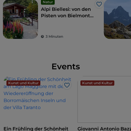
Natur
Like
Alpi Biellesi: von den
Pisten von Bielmonte
bis zum Monte Sacro
di Oropa
3 Minuten
Events
Kunst und Kultur
Kunst und Kultur
Like
Ein Frühling der Schönheit
Giovanni Antonio Bazz