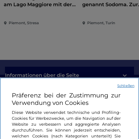
am Lago Maggiore mit der
genannt Sodoma. Zur
Wiedereröffnung der
Eroberung der Renai
Borromäischen Inseln und
Piemont, Stresa
Piemont, Turin
der Villa Taranto
Informationen über die Seite
Schließen
Nützliche Links
Präferenz bei der Zustimmung zur
Verwendung von Cookies
Login
Diese Website verwendet technische und Profiling-
Cookies für Werbezwecke, um die Navigation auf der
Bleiben wir in Kontakt
Website zu verbessern und aggregierte Analysen
durchzuführen. Sie können jederzeit entscheiden,
welchen Cookies (nach Kategorien unterteilt) Sie