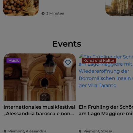
3 Minuten
Events
Musik
Kunst und Kultur
Like
Internationales musikfestival
Ein Frühling der Schö
„Alessandria barocca e non
am Lago Maggiore mi
solo"
Wiedereröffnung der
Borromäischen Inseln
Piemont, Alessandria
Piemont, Stresa