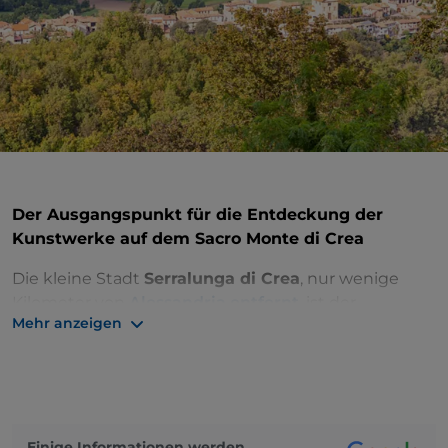
Der Ausgangspunkt für die Entdeckung der
Kunstwerke auf dem Sacro Monte di Crea
Die kleine Stadt
Serralunga di Crea
, nur wenige
Kilometer von
Alessandria entfernt
, ist der
Mehr anzeigen
Ausgangspunkt für die Entdeckung des
Sacro
Monte di Crea
, einem der Sacri Monti (Heiligen
Berge) des Piemont und der Lombardei, die seit
2003 zum
UNESCO-Weltkulturerbe gehören.
Die Route, die seit dem 11. Jahrhundert ein
Einige Informationen werden