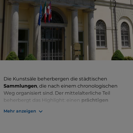
Die Kunstsäle beherbergen die städtischen
Sammlungen
, die nach einem chronologischen
Weg organisiert sind. Der mittelalterliche Teil
beherbergt das Highlight: einen
prächtigen
Freskenzyklus über die Geschichten von König
Mehr anzeigen
Artus
, der aus 15 großen, von der Ritterlichkeit
inspirierten Gemälden aus dem späten
14. Jahrhundert besteht. Er wurde von Andreino