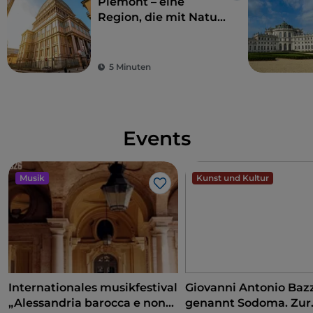
Piemont – eine
Region, die mit Natur
und Geschichte
verzaubert
5 Minuten
Events
Musik
Kunst und Kultur
Like
Internationales musikfestival
Giovanni Antonio Bazz
„Alessandria barocca e non
genannt Sodoma. Zur