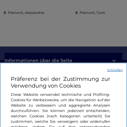
solo"
Eroberung der Renai
Piemont, Alessandria
Piemont, Turin
Informationen über die Seite
Schließen
Nützliche Links
Präferenz bei der Zustimmung zur
Verwendung von Cookies
Login
Diese Website verwendet technische und Profiling-
Cookies für Werbezwecke, um die Navigation auf der
Bleiben wir in Kontakt
Website zu verbessern und aggregierte Analysen
durchzuführen. Sie können jederzeit entscheiden,
welchen Cookies (nach Kategorien unterteilt) Sie
zustimmen, welche Sie verweigern oder widerrufen
möchten, indem Sie auf den entsprechenden