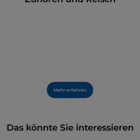
bereits damals im Entstehen, obwohl man mehr als
160 Jahre warten musste, bis es verwirklicht wurde.
Mehr erfahren
Das könnte Sie interessieren