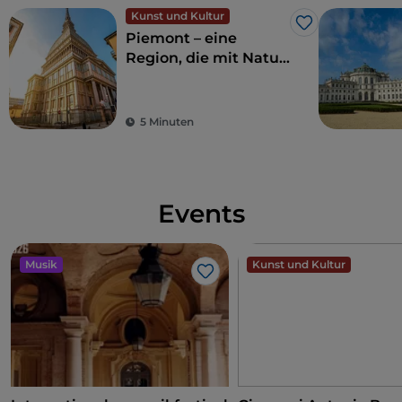
Kunst und Kultur
Like
Piemont – eine
Region, die mit Natur
und Geschichte
verzaubert
5 Minuten
Events
Musik
Kunst und Kultur
Like