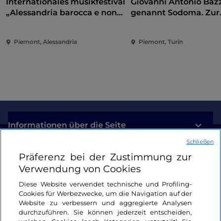
Internationales musikfestival
Giovanni Antonio Bazz
„Alessandria barocca e non
genannt Sodoma. Zur
solo"
Eroberung der Renai
Piemont, Alessandria
Piemont, Turin
Informationen über die Seite
Schließen
Nützliche Links
Präferenz bei der Zustimmung zur
Verwendung von Cookies
Login
Diese Website verwendet technische und Profiling-
Cookies für Werbezwecke, um die Navigation auf der
Bleiben wir in Kontakt
Website zu verbessern und aggregierte Analysen
durchzuführen. Sie können jederzeit entscheiden,