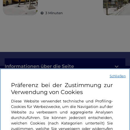
3 Minuten
Informationen über die Seite
Schließen
Nützliche Links
Präferenz bei der Zustimmung zur
Verwendung von Cookies
Login
Diese Website verwendet technische und Profiling-
Cookies für Werbezwecke, um die Navigation auf der
Bleiben wir in Kontakt
Website zu verbessern und aggregierte Analysen
durchzuführen. Sie können jederzeit entscheiden,
welchen Cookies (nach Kategorien unterteilt) Sie
zustimmen, welche Sie verweigern oder widerrufen