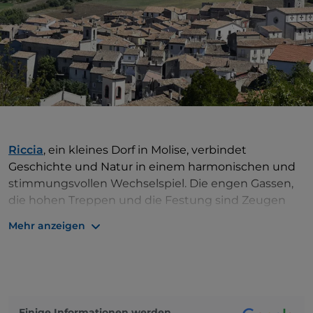
Riccia
, ein kleines Dorf in Molise, verbindet
Geschichte und Natur in einem harmonischen und
stimmungsvollen Wechselspiel. Die engen Gassen,
die hohen Treppen und die Festung sind Zeugen
der Vergangenheit und der Wurzeln des Dorfes und
Mehr anzeigen
vermitteln dem Besucher das Gefühl, in diesen
Überresten die Spuren einer unsterblichen
Geschichte zu lesen. Hier kann man die unberührte
Natur, das Grün und die Stille der Wälder, die
Schönheit der in der Vegetation versteckten Wege,
Einige Informationen werden