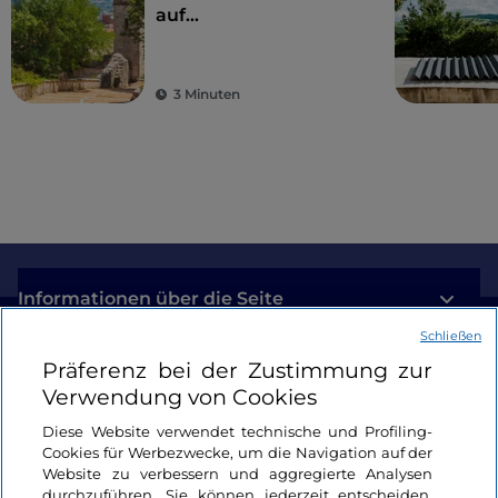
auf
umweltfreundliche
Weise zu den
Wundern der Region
3 Minuten
Informationen über die Seite
Schließen
Nützliche Links
Präferenz bei der Zustimmung zur
Verwendung von Cookies
Login
Diese Website verwendet technische und Profiling-
Cookies für Werbezwecke, um die Navigation auf der
Bleiben wir in Kontakt
Website zu verbessern und aggregierte Analysen
durchzuführen. Sie können jederzeit entscheiden,