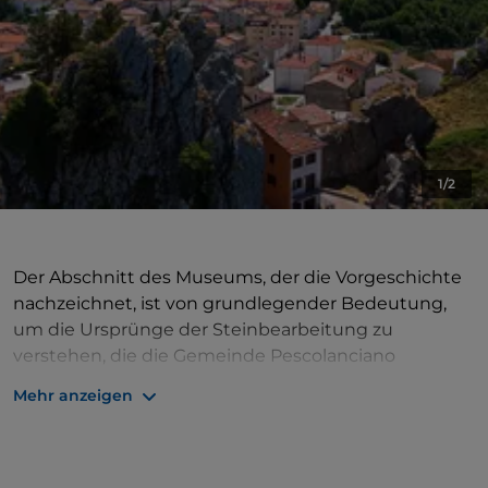
1/2
Der Abschnitt des Museums, der die Vorgeschichte
nachzeichnet, ist von grundlegender Bedeutung,
um die Ursprünge der Steinbearbeitung zu
verstehen, die die Gemeinde Pescolanciano
berühmt und einzigartig gemacht hat. Pietro
Mehr anzeigen
Patriarca, der aus Agnone stammt, und seine Frau
Fortuna Ciavolino haben die Sammlung
zusammengestellt und zu ihrer Vorbereitung
beigetragen, indem sie ein unerwartetes Geschenk