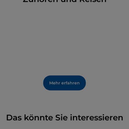
Kaiser Erfolg: Seine Männer stürmten die starken
Mauern der Burg und die fünf Wehrtürme, von
denen einer höher und mächtiger war als die
anderen. Sie verwüsteten das Innere der Burg,
beginnend mit dem Stockwerk, in dem sich die
Gemächer der Grafen befanden, von denen heute
nichts mehr zu sehen ist. Anhand der Ruinen kann
man sehen, wie die Anlage der Felslandschaft folgte,
mit einer Rampe vor dem Eingang und Mauern auf
der Nordseite, die auf einen Felsvorsprung
ausgerichtet sind.
Mehr erfahren
Das könnte Sie interessieren