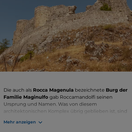
Die auch als
Rocca Magenula
bezeichnete
Burg der
Familie Maginulfo
gab Roccamandolfi seinen
Ursprung und Namen. Was von diesem
architektonischen Komplex übrig geblieben ist, sind
imposante
Ruinen
mit romantischem Flair, die auf
Mehr anzeigen
einem 1.080 Meter hohen Felsen thronen. Die Burg