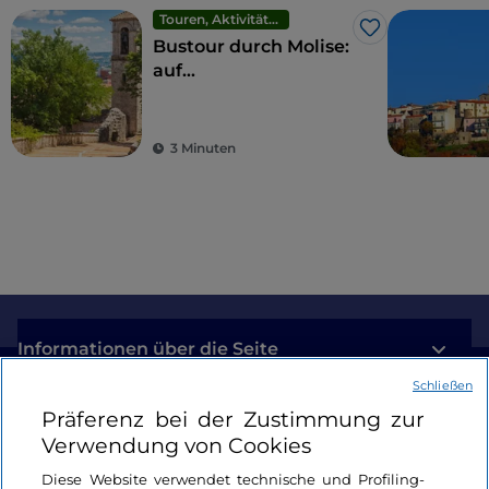
Touren, Aktivitäten und Erlebnisse
Like
Bustour durch Molise:
auf
umweltfreundliche
Weise zu den
Wundern der Region
3 Minuten
Informationen über die Seite
Schließen
Nützliche Links
Präferenz bei der Zustimmung zur
Verwendung von Cookies
Login
Diese Website verwendet technische und Profiling-