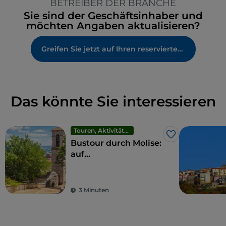
BETREIBER DER BRANCHE
Sie sind der Geschäftsinhaber und
möchten Angaben aktualisieren?
Greifen Sie jetzt auf Ihren reservierten Bereich zu
Das könnte Sie interessieren
Touren, Aktivitäten und Erlebnisse
Like
Bustour durch Molise:
auf
umweltfreundliche
Weise zu den
Wundern der Region
3 Minuten