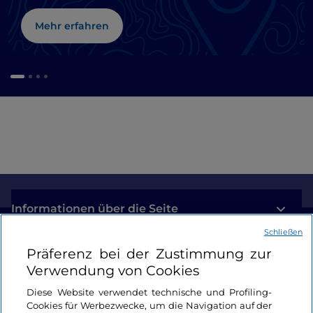
Mehr erfahren
Informationen über die Seite
Schließen
Nützliche Links
Präferenz bei der Zustimmung zur
Verwendung von Cookies
Login
Diese Website verwendet technische und Profiling-
Cookies für Werbezwecke, um die Navigation auf der