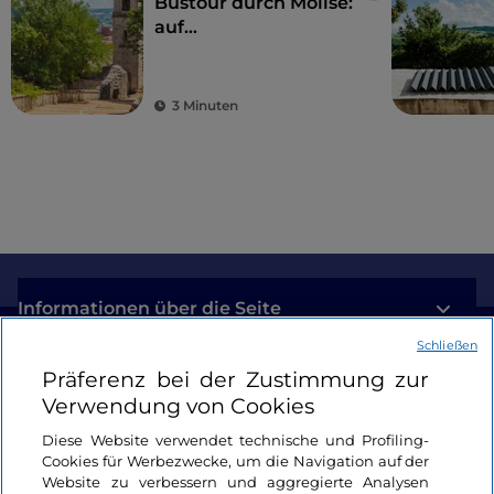
Bustour durch Molise:
auf
umweltfreundliche
Weise zu den
Wundern der Region
3 Minuten
Informationen über die Seite
Schließen
Nützliche Links
Präferenz bei der Zustimmung zur
Verwendung von Cookies
Login
Diese Website verwendet technische und Profiling-
Cookies für Werbezwecke, um die Navigation auf der
Bleiben wir in Kontakt
Website zu verbessern und aggregierte Analysen