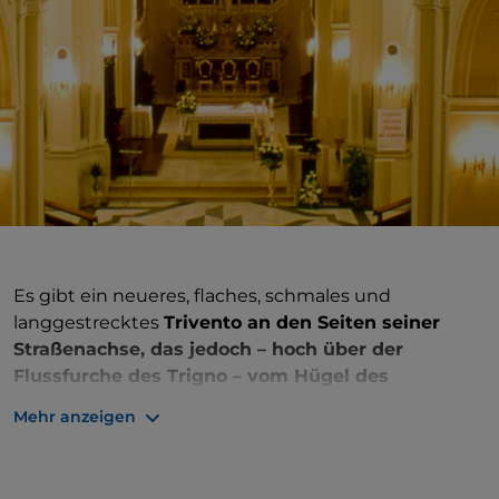
Es gibt ein neueres, flaches, schmales und
langgestrecktes
Trivento an den Seiten seiner
Straßenachse, das jedoch – hoch über der
Flussfurche des Trigno – vom Hügel des
historischen Dorfes, der wie ein Fächer um die
Mehr anzeigen
Kathedrale angeordnet ist, abgeschlossen wird
.
Der Überlieferung nach wurde die Kirche in den
Anfängen des Christentums an der Stelle eines