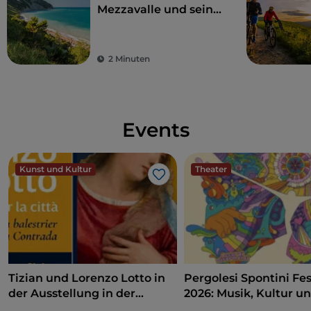
Mezzavalle und seine
10 Nachbarstrände an
der Riviera del Conero
2 Minuten
Events
Kunst und Kultur
Theater
Like
Tizian und Lorenzo Lotto in
Pergolesi Spontini Fes
der Ausstellung in der
2026: Musik, Kultur u
Pinakothek von Ancona
Unterhaltung im Herz