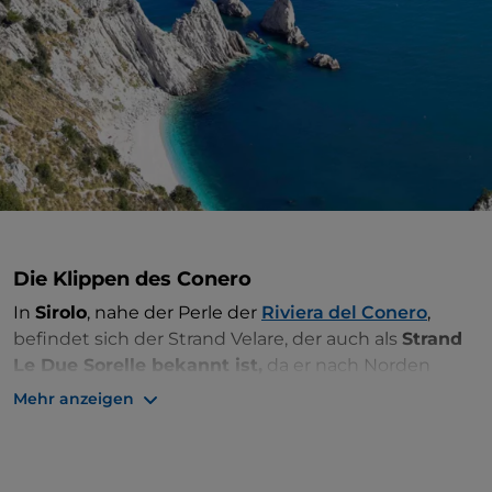
Die Klippen des Conero
In
Sirolo
, nahe der Perle der
Riviera del Conero
,
befindet sich der Strand Velare, der auch als
Strand
Le Due Sorelle bekannt ist,
da er nach Norden
durch zwei Zwillingsklippen verschlossen ist. Es
Mehr anzeigen
handelt sich um einen kieseligen Küstenabschnitt
mit weißen Kieseln und Felsen, um dessen
Entstehung sich eine Legende rankt. Man sagt, dass