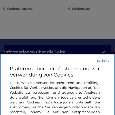
Marken
Marken, Ancona
Marken, Jesi
Informationen über die Seite
Schließen
Nützliche Links
Präferenz bei der Zustimmung zur
Verwendung von Cookies
Login
Diese Website verwendet technische und Profiling-
Cookies für Werbezwecke, um die Navigation auf der
Bleiben wir in Kontakt
Website zu verbessern und aggregierte Analysen
durchzuführen. Sie können jederzeit entscheiden,
welchen Cookies (nach Kategorien unterteilt) Sie
zustimmen, welche Sie verweigern oder widerrufen
möchten, indem Sie auf den entsprechenden