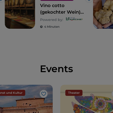
Like
Like
Vino cotto
(gekochter Wein)
aus den Marken:
Powered by:
ein altes Getränk
4 Minuten
aus Picena
Events
nst und Kultur
Theater
Like