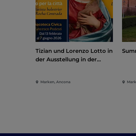
Tizian und Lorenzo Lotto in
Summ
der Ausstellung in der
Pinakothek von Ancona
Marken, Ancona
Mark