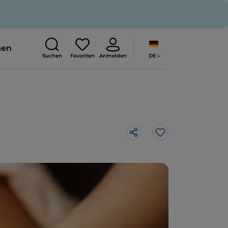
nen
DE
Suchen
Favoriten
Anmelden
Like