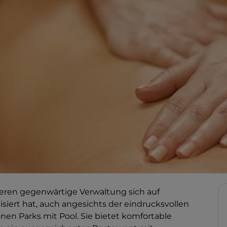
 deren gegenwärtige Verwaltung sich auf
siert hat, auch angesichts der eindrucksvollen
en Parks mit Pool. Sie bietet komfortable