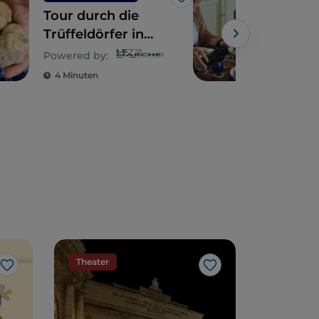
Like
Tour durch die
Die
Trüffeldörfer in
Oli
den Marken
Ölm
Powered by:
Powe
Ges
4 Minuten
5 M
Kult
Theater
Like
Like