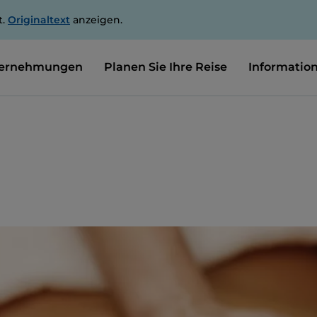
t.
Originaltext
anzeigen.
ernehmungen
Planen Sie Ihre Reise
Informatio