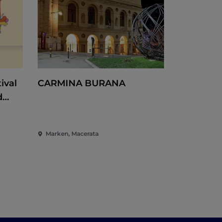
ival
CARMINA BURANA
d
en
Marken, Macerata