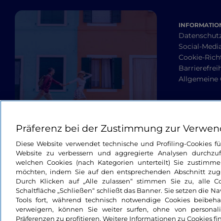
INFORMATION
Datenschut
Social-Media
Cookie-Richt
Barrierefrei
Allgemeine
Präferenz bei der Zustimmung zur Verwen
Diese Website verwendet technische und Profiling-Cookies f
Website zu verbessern und aggregierte Analysen durchzuf
welchen Cookies (nach Kategorien unterteilt) Sie zustimme
möchten, indem Sie auf den entsprechenden Abschnitt zugre
Durch Klicken auf „Alle zulassen“ stimmen Sie zu, alle C
Schaltfläche „Schließen“ schließt das Banner. Sie setzen die N
Tools fort, während technisch notwendige Cookies beibeh
verweigern, können Sie weiter surfen, ohne von personali
Präferenzen zu profitieren. Weitere Informationen zu Cookies fi