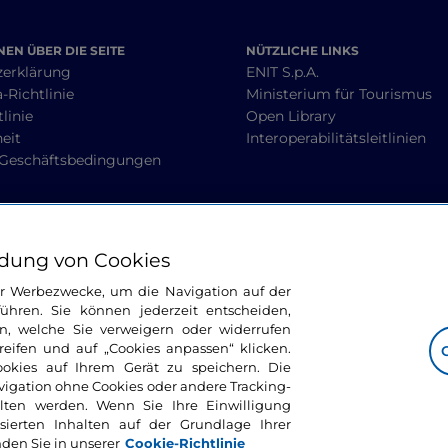
EN ÜBER DIE SEITE
NÜTZLICHE LINKS
zerklärung
ENIT S.p.A.
-Richtlinie
Ministerium für Tourismus
linie
Open Library
heit
Interoperabilitätsleitlinien
 Geschäftsbedingungen
BLEIBEN WIR IN KONTAKT
dung von Cookies
ür Werbezwecke, um die Navigation auf der
ühren. Sie können jederzeit entscheiden,
n, welche Sie verweigern oder widerrufen
ifen und auf „Cookies anpassen“ klicken.
ookies auf Ihrem Gerät zu speichern. Die
avigation ohne Cookies oder andere Tracking-
alten werden. Wenn Sie Ihre Einwilligung
sierten Inhalten auf der Grundlage Ihrer
nden Sie in unserer
Cookie-Richtlinie