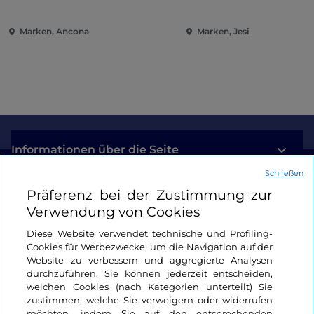
Pinakothek von Ancona
Unterhaltung im Herz
Marken
Marken, Ancona
Marken, Jesi
Informationen über die Seite
Schließen
Nützliche Links
Präferenz bei der Zustimmung zur
Verwendung von Cookies
Login
Diese Website verwendet technische und Profiling-
Cookies für Werbezwecke, um die Navigation auf der
Bleiben wir in Kontakt
Website zu verbessern und aggregierte Analysen
durchzuführen. Sie können jederzeit entscheiden,
welchen Cookies (nach Kategorien unterteilt) Sie
zustimmen, welche Sie verweigern oder widerrufen
möchten, indem Sie auf den entsprechenden