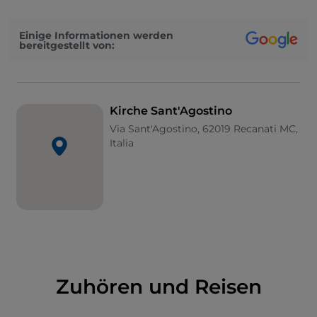
solitario“ (Der einsame Spatz) erwähnt
. Das Innere
wurde Ende des 17. Jahrhunderts mehrmals
Einige Informationen werden
umgebaut, wobei jedoch Spuren des
bereitgestellt von:
ursprünglichen Baus erhalten blieben.
Kirche Sant'Agostino
Via Sant'Agostino, 62019 Recanati MC,
Italia
Zuhören und Reisen