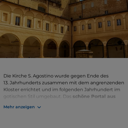
Die Kirche S. Agostino wurde gegen Ende des
13. Jahrhunderts zusammen mit dem angrenzenden
Kloster errichtet und im folgenden Jahrhundert im
gotischen Stil umgebaut. Das
schöne Portal aus
istrischem Stein
, ein Werk von Giuliano da Maiano,
Mehr anzeigen
stammt aus dem Jahr 1485. Der vom Kreuzgang des
Klosters aus sichtbare Glockenturm ist der antike
Turm, den Leopardi in seinem Gedicht
„Il passero