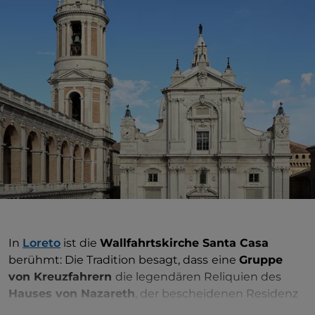
In
Loreto
ist die
Wallfahrtskirche Santa Casa
berühmt: Die Tradition besagt, dass
eine
Gruppe
von Kreuzfahrern
die legendären Reliquien des
Hauses von Nazareth
, der bescheidenen Residenz
von Maria und ihrem Ehemann Josef, aus Palästina