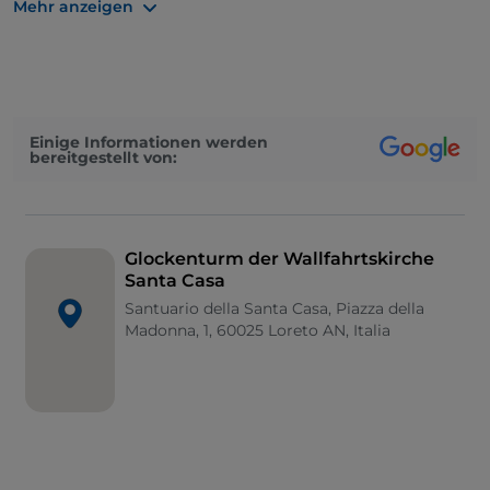
Mehr anzeigen
hierher gebracht hat. Dieses grandiose Gebäude im
Stil der Gotik und der Renaissance verfügt über
einen einzigartigen Glockenturm.
Der
Glockenturm
neben der
Wallfahrtskirche
Santa Casa
ist mit über
75
Metern der höchste der
Einige Informationen werden
Marken
. Das raffinierte Projekt von
Luigi Vanvitelli
,
bereitgestellt von:
einem Meister der Architektur des 18. Jahrhunderts,
sah die Verwendung von lokalen
Ziegeln
vor, die mit
Gesimsen und Tafeln aus glänzendem
istrischem
Stein
verziert werden sollten. Im Turm läuten
9
Glockenturm der Wallfahrtskirche
Santa Casa
Glocken
. Die größte, die liebevoll „
Loreto
“ genannt
wird, wiegt über
50
Zentner und zieht die
Santuario della Santa Casa, Piazza della
Madonna, 1, 60025 Loreto AN, Italia
Aufmerksamkeit von Tausenden von Gläubigen und
Pilgern auf sich, die dieses viel besuchte
Marienheiligtum erreichen.