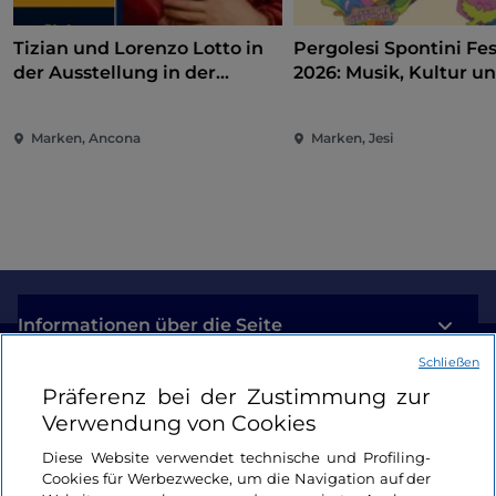
Tizian und Lorenzo Lotto in
Pergolesi Spontini Fes
der Ausstellung in der
2026: Musik, Kultur u
Pinakothek von Ancona
Unterhaltung im Herz
Marken
Marken, Ancona
Marken, Jesi
Informationen über die Seite
Schließen
Nützliche Links
Präferenz bei der Zustimmung zur
Verwendung von Cookies
Login
Diese Website verwendet technische und Profiling-
Cookies für Werbezwecke, um die Navigation auf der