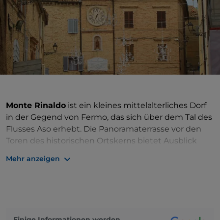
Monte Rinaldo
ist ein kleines mittelalterliches Dorf
in der Gegend von Fermo, das sich über dem Tal des
Flusses Aso erhebt. Die Panoramaterrasse vor den
Toren des historischen Ortskerns bietet Ausblick
über eine wunderschöne Landschaft, die von den
Mehr anzeigen
sanften Hügeln bis zur mystischen Aura der
Sibillinischen
Berge reicht.
Im historischen Ortskern
mit der charakteristischen Stadtmauer erreicht man
über die Porta Ascolana, die zum Herzen des Dorfes
führt, die Piazza, an der sich der Stadtturm und der
Einige Informationen werden