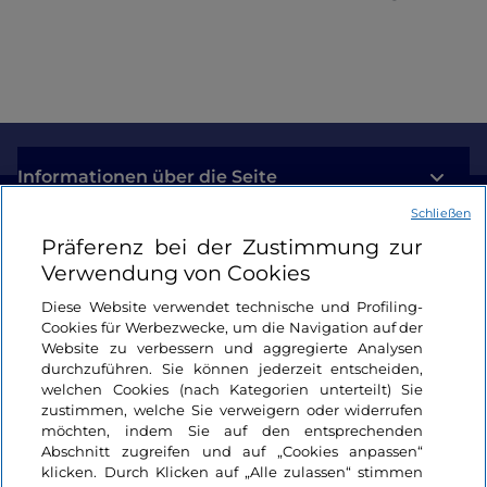
Informationen über die Seite
Schließen
Nützliche Links
Präferenz bei der Zustimmung zur
Verwendung von Cookies
Login
Diese Website verwendet technische und Profiling-
Cookies für Werbezwecke, um die Navigation auf der
Bleiben wir in Kontakt
Website zu verbessern und aggregierte Analysen
durchzuführen. Sie können jederzeit entscheiden,
welchen Cookies (nach Kategorien unterteilt) Sie
zustimmen, welche Sie verweigern oder widerrufen
möchten, indem Sie auf den entsprechenden
Abschnitt zugreifen und auf „Cookies anpassen“
klicken. Durch Klicken auf „Alle zulassen“ stimmen