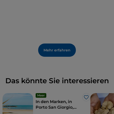
Kultgebäude und einem majestätischen Portikus,
der den heiligen Bereich umschließt. Bei den
Ausgrabungen wurden zahlreiche Artefakte
gefunden, die heute in den Sälen des
Stadtmuseums
in der ehemaligen Kirche SS.
Crocefisso in der Altstadt von Monte Rinaldo
verwahrt werden. Das Museum zeigt Keramiken
verschiedener Epochen, architektonische
Mehr erfahren
Verkleidungen und Bronzeobjekte, die den Göttern
gewidmet sind.
Das könnte Sie interessieren
Meer
Like
In den Marken, in
Porto San Giorgio,
können Sie lebendige