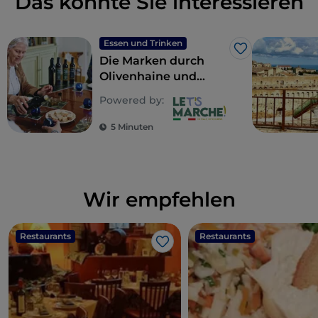
Das könnte Sie interessieren
Essen und Trinken
Like
Die Marken durch
Olivenhaine und
Ölmühlen: wo
Powered by:
Geschmack auf Kultur
trifft
5 Minuten
Wir empfehlen
Restaurants
Restaurants
Like