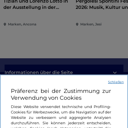
Tizian und Lorenzo Lotto in
Pergolesi Spontini Fes
der Ausstellung in der
2026: Musik, Kultur u
Pinakothek von Ancona
Unterhaltung im Herz
Marken
Marken, Ancona
Marken, Jesi
Informationen über die Seite
Schließen
Nützliche Links
Präferenz bei der Zustimmung zur
Verwendung von Cookies
Login
Diese Website verwendet technische und Profiling-
Cookies für Werbezwecke, um die Navigation auf der
Bleiben wir in Kontakt
Website zu verbessern und aggregierte Analysen
durchzuführen. Sie können jederzeit entscheiden,