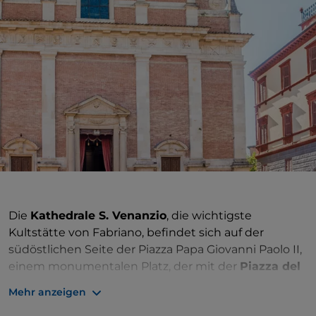
Die
Kathedrale S. Venanzio
, die wichtigste
Kultstätte von Fabriano, befindet sich auf der
südöstlichen Seite der Piazza Papa Giovanni Paolo II,
einem monumentalen Platz, der mit der
Piazza del
Comune
verbunden ist. Die
Kirche stammt aus dem
Mehr anzeigen
13. Jahrhundert, hat jedoch viel ältere Ursprünge, die