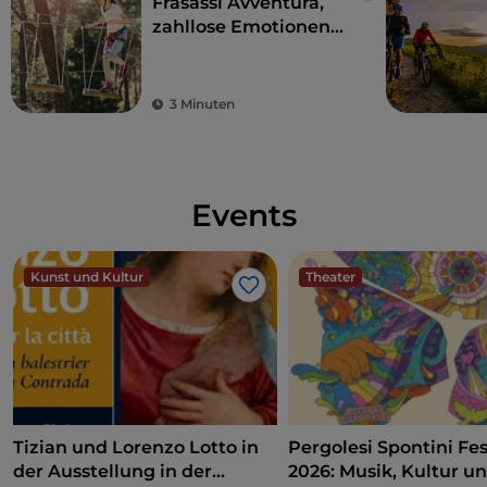
Frasassi Avventura,
zahllose Emotionen
zwischen Wald und
Fluss im Herzen der
Marken
3 Minuten
Events
Kunst und Kultur
Theater
Like
Tizian und Lorenzo Lotto in
Pergolesi Spontini Fes
der Ausstellung in der
2026: Musik, Kultur u