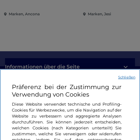
Pinakothek von Ancona
Unterhaltung im Herz
Marken
Marken, Ancona
Marken, Jesi
Informationen über die Seite
Schließen
Nützliche Links
Präferenz bei der Zustimmung zur
Verwendung von Cookies
Login
Diese Website verwendet technische und Profiling-
Cookies für Werbezwecke, um die Navigation auf der
Bleiben wir in Kontakt
Website zu verbessern und aggregierte Analysen
durchzuführen. Sie können jederzeit entscheiden,
welchen Cookies (nach Kategorien unterteilt) Sie
zustimmen, welche Sie verweigern oder widerrufen
möchten, indem Sie auf den entsprechenden