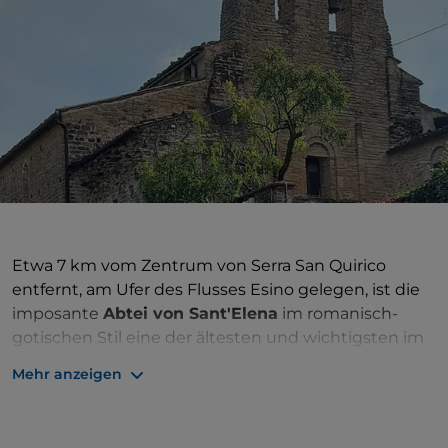
Etwa 7 km vom Zentrum von Serra San Quirico
entfernt, am Ufer des Flusses Esino gelegen, ist die
imposante
Abtei von Sant'Elena
im romanisch-
gotischen Stil eine der ältesten und wichtigsten im
Vallesina. Gegründet von San Romualdo im Jahr
Mehr anzeigen
1005, schloss er sich 1180 der Einsiedelei von
Camaldoli an und damit der Kamaldulenser-
Gemeinde an. Im 15. Jahrhundert begann eine