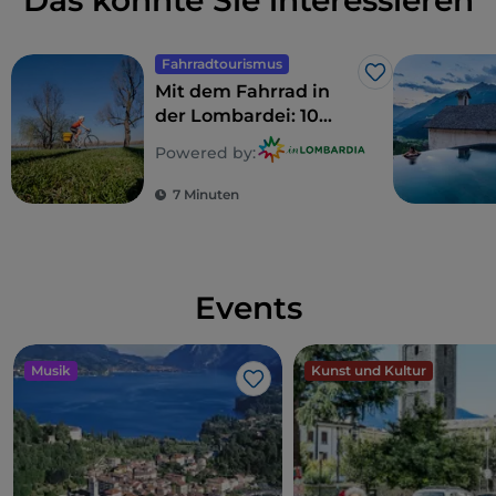
Das könnte Sie interessieren
Fahrradtourismus
Like
Mit dem Fahrrad in
der Lombardei: 10
Routen für Familien
Powered by:
7 Minuten
Events
Musik
Kunst und Kultur
Like