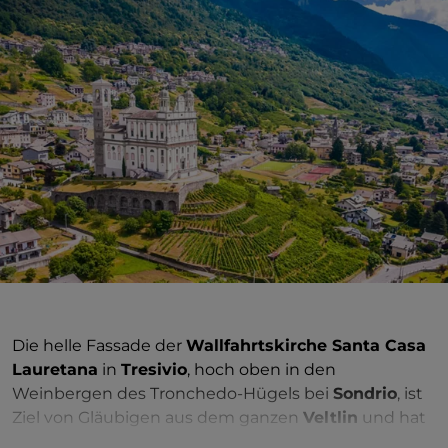
Die helle Fassade der
Wallfahrtskirche Santa Casa
Lauretana
in
Tresivio
, hoch oben in den
Weinbergen des Tronchedo-Hügels bei
Sondrio
, ist
Ziel von Gläubigen aus dem ganzen
Veltlin
und hat
eine ebenso lange wie bewegte Baugeschichte. Die