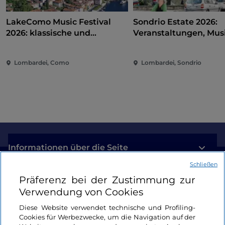
LakeComo Music Festival
Sondrio Estate 2026:
2026: klassische und
Veranstaltungen, Musi
zeitgenössische Musik
und Spaß im Herzen d
zwischen Villen und Gärten
Stadt
Lombardei, Como
Lombardei, Sondrio
am Comer See
Informationen über die Seite
Schließen
Nützliche Links
Präferenz bei der Zustimmung zur
Verwendung von Cookies
Login
Diese Website verwendet technische und Profiling-
Cookies für Werbezwecke, um die Navigation auf der