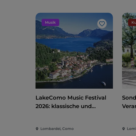
Musik
Ku
Like
LakeComo Music Festival
Sond
2026: klassische und
Vera
zeitgenössische Musik
Kino
zwischen Villen und Gärten
der 
Lombardei, Como
Lomb
am Comer See