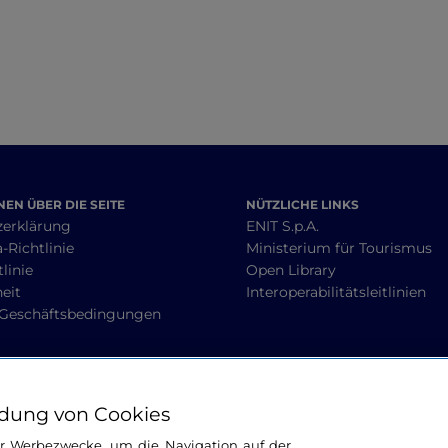
EN ÜBER DIE SEITE
NÜTZLICHE LINKS
zerklärung
ENIT S.p.A.
-Richtlinie
Ministerium für Tourismus
linie
Open Library
heit
Interoperabilitätsleitlinien
 Geschäftsbedingungen
BLEIBEN WIR IN KONTAKT
dung von Cookies
ür Werbezwecke, um die Navigation auf der