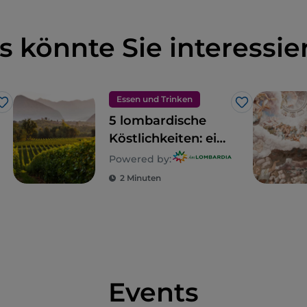
s könnte Sie interessie
Essen und Trinken
Like
Like
5 lombardische
Köstlichkeiten: ein
Gebiet zum
Powered by:
Genießen
2 Minuten
Events