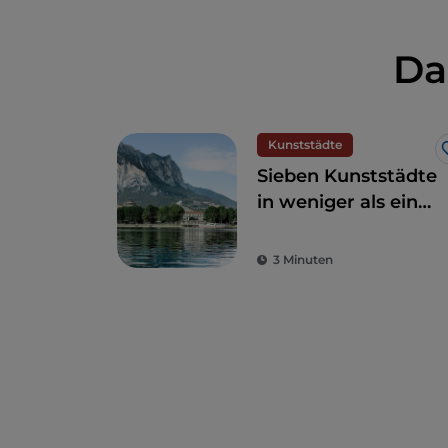
Da
Kunststädte
Sieben Kunststädte
in weniger als einer
Stunde Bahnfahrt
von Mailand
3 Minuten