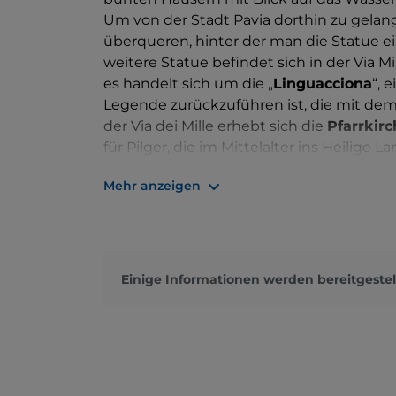
Um von der Stadt Pavia dorthin zu gela
überqueren, hinter der man die Statue ei
weitere Statue befindet sich in der Via 
es handelt sich um die „
Linguacciona
“, 
Legende zurückzuführen ist, die mit dem
der Via dei Mille erhebt sich die
Pfarrkir
für Pilger, die im Mittelalter ins Heilige 
Tessin und dem Po nach Venedig zu sege
Mehr anzeigen
Einige Informationen werden bereitgestel