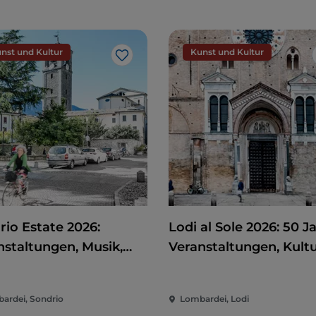
nst und Kultur
Kunst und Kultur
Like
rio Estate 2026:
Lodi al Sole 2026: 50 J
nstaltungen, Musik,
Veranstaltungen, Kult
 und Spaß im Herzen
und Unterhaltung im
Stadt
Herzen von Lodi
ardei, Sondrio
Lombardei, Lodi