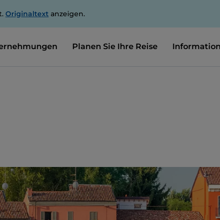
t.
Originaltext
anzeigen.
ernehmungen
Planen Sie Ihre Reise
Informatio