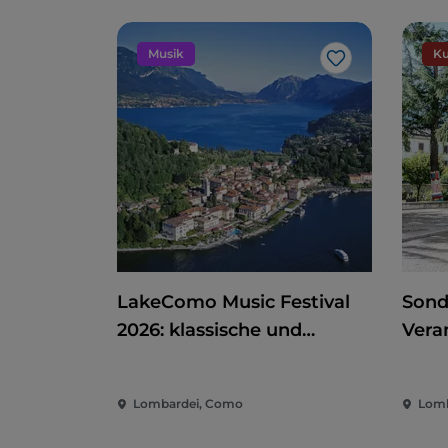
Musik
Ku
Like
LakeComo Music Festival
Sond
2026: klassische und
Vera
zeitgenössische Musik
Kino
zwischen Villen und Gärten
der 
Lombardei, Como
Lomb
am Comer See