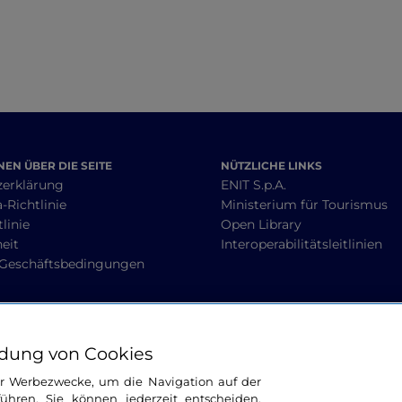
EN ÜBER DIE SEITE
NÜTZLICHE LINKS
zerklärung
ENIT S.p.A.
-Richtlinie
Ministerium für Tourismus
linie
Open Library
heit
Interoperabilitätsleitlinien
 Geschäftsbedingungen
BLEIBEN WIR IN KONTAKT
dung von Cookies
ür Werbezwecke, um die Navigation auf der
ühren. Sie können jederzeit entscheiden,