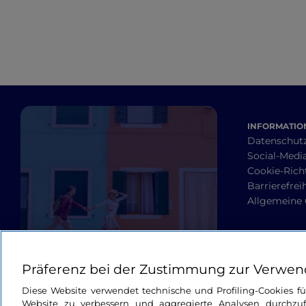
INFORMATION
Datenschut
Social-Media
Cookie-Richt
Barrierefrei
Allgemeine
Präferenz bei der Zustimmung zur Verwen
Diese Website verwendet technische und Profiling-Cookies f
Website zu verbessern und aggregierte Analysen durchzuf