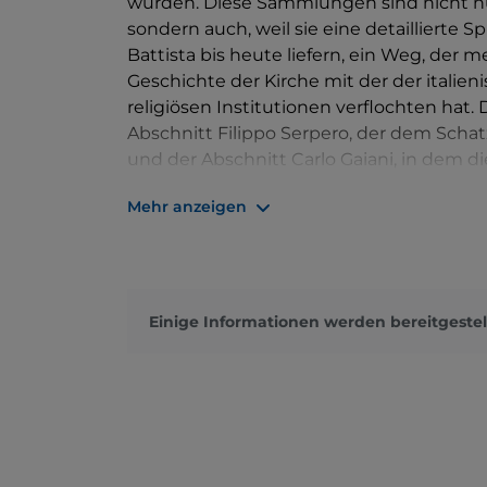
wurden. Diese Sammlungen sind nicht nur
sondern auch, weil sie eine detaillierte 
Battista bis heute liefern, ein Weg, der m
Geschichte der Kirche mit der der italie
religiösen Institutionen verflochten hat
Abschnitt Filippo Serpero, der dem Schatz
und der Abschnitt Carlo Gaiani, in dem 
ausgestellt sind, tragen dazu bei, die
Mehr anzeigen
Entwicklung der Geschichte des Doms zu
Einige Informationen werden bereitgestel