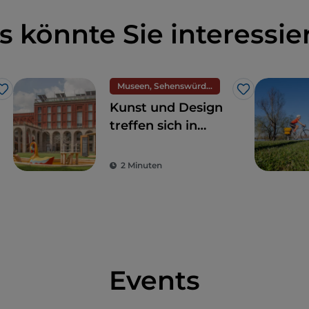
s könnte Sie interessie
Museen, Sehenswürdigkeiten und Denkmäler
Like
Like
Kunst und Design
treffen sich in
Mailand auf der
Triennale
2 Minuten
Events