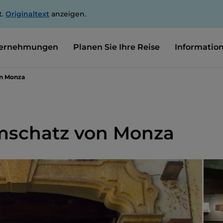
t.
Originaltext
anzeigen.
ernehmungen
Planen Sie Ihre Reise
Informatio
n Monza
schatz von Monza