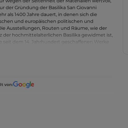
 wegen der Seltenheit der Materialien wertvoll,
Spur der Gründung der Basilika San Giovanni
ehr als 1400 Jahre dauert, in denen sich die
nischen und europäischen politischen und
. Die Ausstellungen, Routen und Räume, wie der
 der hochmittelalterlichen Basilika gewidmet ist,
die seit dem 14. Jahrhundert geschaffenen Werke
 Verbindung zwischen den Sammlungen und der
 stärken.
lt von: