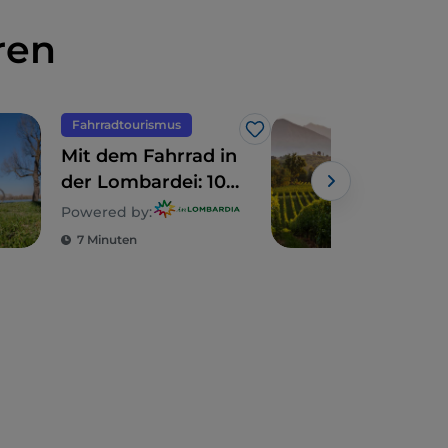
ren
Fahrradtourismus
Ess
Like
Mit dem Fahrrad in
5 l
der Lombardei: 10
Köst
Routen für
Geb
Powered by:
Powe
Familien
Gen
7 Minuten
2 M