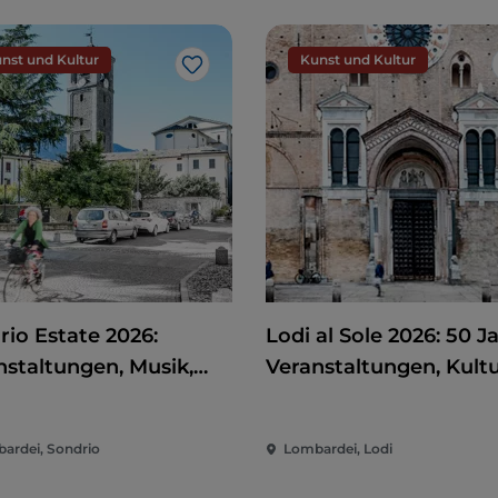
nst und Kultur
Kunst und Kultur
Like
rio Estate 2026:
Lodi al Sole 2026: 50 J
nstaltungen, Musik,
Veranstaltungen, Kult
 und Spaß im Herzen
und Unterhaltung im
Stadt
Herzen von Lodi
ardei, Sondrio
Lombardei, Lodi