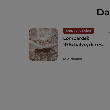
Da
Kunst und Kultur
Lombardei:
10 Schätze, die es
zwischen Mailand
und Umgebung zu
2 Minuten
entdecken gilt