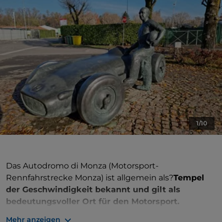
1/10
Das Autodromo di Monza (Motorsport-
Rennfahrstrecke Monza) ist allgemein als?
Tempel
der Geschwindigkeit bekannt und gilt als
bedeutungsvoller Ort für den Motorsport.
Mehr anzeigen
Die Rennfahrstrecke?befindet sich im
Park von