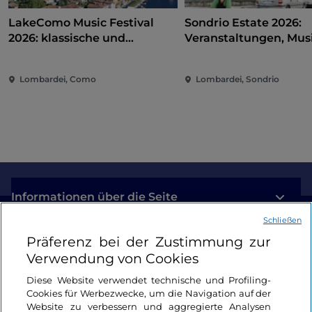
LakeComo Music Festival
Sondrio Estate 2026:
2026: klassische und
Veranstaltungen, Musi
zeitgenössische Musik
und Spaß im Herzen d
zwischen Villen und Gärten
Stadt
Lombardei, Como
Lombardei, Sondrio
am Comer See
Informationen über die Seite
Schließen
Nützliche Links
Präferenz bei der Zustimmung zur
Verwendung von Cookies
Login
Diese Website verwendet technische und Profiling-
Cookies für Werbezwecke, um die Navigation auf der
Bleiben wir in Kontakt
Website zu verbessern und aggregierte Analysen