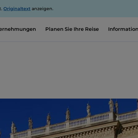
t.
Originaltext
anzeigen.
ernehmungen
Planen Sie Ihre Reise
Informatio