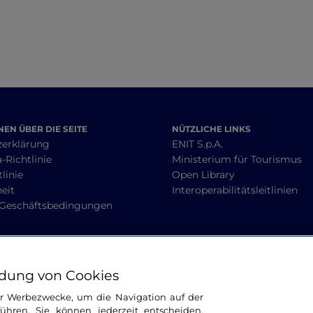
EN ÜBER DIE SEITE
NÜTZLICHE LINKS
zerklärung
ENIT S.p.A.
-Richtlinie
Ministerium für Tourismus
linie
Open Library
heit
Interoperabilitätsleitlinien
 Geschäftsbedingungen
BLEIBEN WIR IN KONTAKT
dung von Cookies
ür Werbezwecke, um die Navigation auf der
ühren. Sie können jederzeit entscheiden,