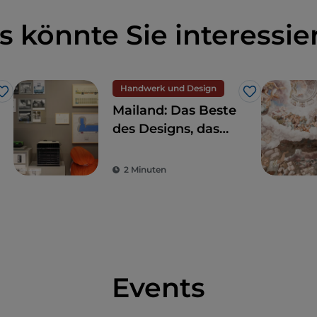
s könnte Sie interessie
Handwerk und Design
Like
Like
Mailand: Das Beste
des Designs, das
Sie nicht verpassen
sollten
2 Minuten
Events