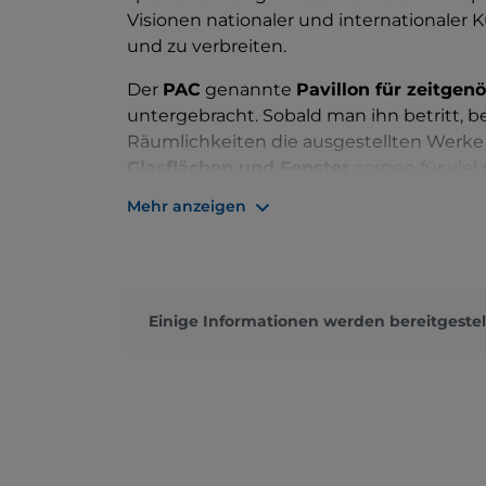
Visionen nationaler und internationaler 
und zu verbreiten.
Der
PAC
genannte
Pavillon für zeitgen
untergebracht. Sobald man ihn betritt,
Räumlichkeiten die ausgestellten Werke 
Glasflächen und Fenster
sorgen für viel
gehen fließend ineinander über, denn 
Mehr anzeigen
sechseckigen Räumen wurden auf ein Mi
Im Laufe der Jahre hat der PAC die Werk
zeitgenössischen Kunstszene ausgestellt,
Andres Serrano, Marina Abramovic, Tony 
Einige Informationen werden bereitgestel
auch weniger bekannte Künstler zu entde
und informative Veranstaltungen für Er
Konferenzen zu verschiedenen Themen.