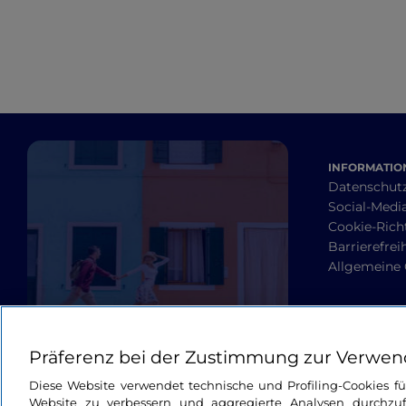
INFORMATION
Datenschut
Social-Media
Cookie-Richt
Barrierefrei
Allgemeine
Präferenz bei der Zustimmung zur Verwen
Diese Website verwendet technische und Profiling-Cookies f
Website zu verbessern und aggregierte Analysen durchzuf