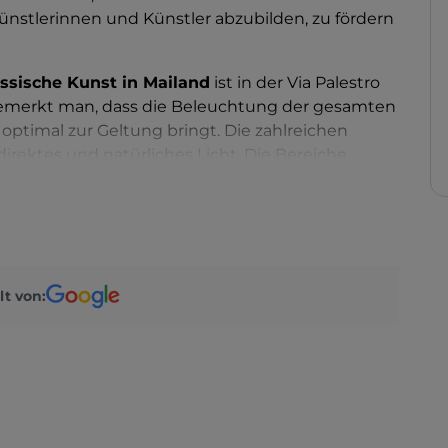
Künstlerinnen und Künstler abzubilden, zu fördern
össische Kunst in Mailand
ist in der Via Palestro
 bemerkt man, dass die Beleuchtung der gesamten
optimal zur Geltung bringt. Die zahlreichen
 direktes und natürliches Licht. Die Bereiche
die Abtrennungen zwischen den verschiedenen
nimum reduziert.
e bedeutender Vertreter der internationalen
 so zum Beispiel Laurie Anderson, Emilio Vedova,
Oursler und viele andere. Zudem gab und gibt es
lt von:
cken. Darüber hinaus erwarten Sie Aktivitäten
wachsene und Kinder, Konzerte, Lesungen sowie