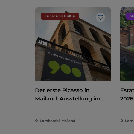
Kunst und Kultur
Mu
Like
Der erste Picasso in
Estat
Mailand: Ausstellung im
2026
Museo del Novecento
zwischen Kunst, Politik und
Lombardei, Mailand
Lomb
internationalem
Engagement