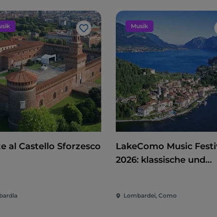
sik
Musik
Like
e al Castello Sforzesco
LakeComo Music Festi
2026: klassische und
zeitgenössische Musik
zwischen Villen und G
ardia
Lombardei, Como
am Comer See