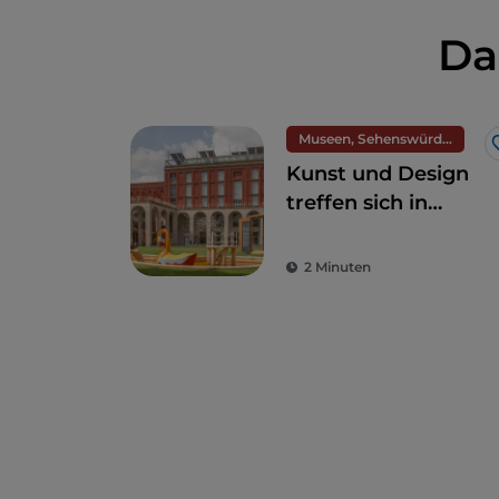
Da
Museen, Sehenswürdigkeiten und Denkmäler
Kunst und Design
treffen sich in
Mailand auf der
Triennale
2 Minuten