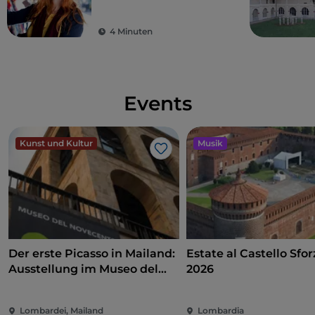
Mode zu kleinen
Preisen
4 Minuten
Events
Kunst und Kultur
Musik
Like
Der erste Picasso in Mailand:
Estate al Castello Sfo
Ausstellung im Museo del
2026
Novecento zwischen Kunst,
Politik und internationalem
Lombardei, Mailand
Lombardia