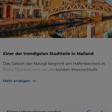
Einer der trendigsten Stadtteile in Mailand
Das Gebiet der Navigli beginnt am Hafenbecken in
Porta Ticinese, von wo die
beiden Wasserläufe
abzweigen
.
Mehr anzeigen
Es ist der richtige Ort, um das Nachtleben von
Mailand
kennenzulernen
, mit seinen trendigen
Lokalen, Bars und kleinen Geschäften,
eingebettet in ein einzigartiges Ambiente aus
modernen Palazzi, Jugendstilgebäuden und den
Einige Informationen werden