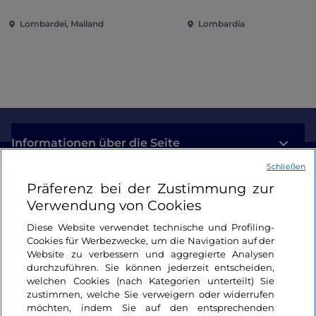
Politik und internationalem
Lombardei, Mailand
Lombardia
Engagement
Informationen über die Seite
Schließen
Nützliche Links
Präferenz bei der Zustimmung zur
Verwendung von Cookies
Login
Diese Website verwendet technische und Profiling-
Cookies für Werbezwecke, um die Navigation auf der
Bleiben wir in Kontakt
Website zu verbessern und aggregierte Analysen
durchzuführen. Sie können jederzeit entscheiden,
welchen Cookies (nach Kategorien unterteilt) Sie
zustimmen, welche Sie verweigern oder widerrufen
möchten, indem Sie auf den entsprechenden