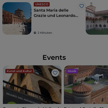
UNESCO
Like
Santa Maria delle
Grazie und Leonardo
da Vincis Abendmahl:
ein Hauch
Renaissance
2 Minuten
Events
Kunst und Kultur
Musik
Like