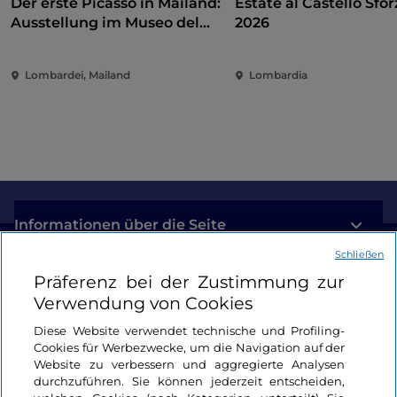
Der erste Picasso in Mailand:
Estate al Castello Sfo
Ausstellung im Museo del
2026
Novecento zwischen Kunst,
Politik und internationalem
Lombardei, Mailand
Lombardia
Engagement
Informationen über die Seite
Schließen
Nützliche Links
Präferenz bei der Zustimmung zur
Verwendung von Cookies
Login
Diese Website verwendet technische und Profiling-
Cookies für Werbezwecke, um die Navigation auf der
Bleiben wir in Kontakt
Website zu verbessern und aggregierte Analysen
durchzuführen. Sie können jederzeit entscheiden,