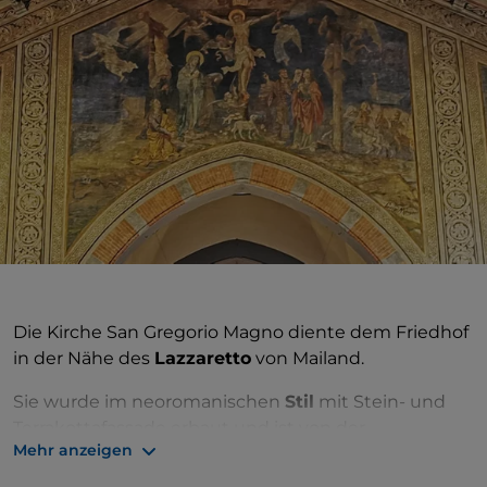
Die Kirche San Gregorio Magno diente dem Friedhof
in der Nähe des
Lazzaretto
von Mailand.
Sie wurde im neoromanischen
Stil
mit Stein- und
Terrakottafassade erbaut und ist von der
Mehr anzeigen
romanischen Pfarrkirche von Melzo inspiriert. Die
Fassade ist dreigeteilt, mit Terrakotta-Ziegeln an den