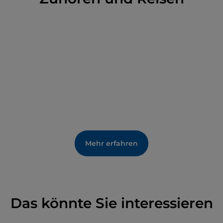
linken Kapellen hingegen befinden sich eine
Skulptur des Heiligen Gregor von Achille Alberti, die
Reliquien der Heiligen Märtyrer Coelestin und
Innocente, ein Gemälde, das die Jungfrau mit Kind
zwischen den Heiligen Ambrogio und Carlo darstellt,
und schließlich eine Statue der Madonna auf dem
Thron mit dem Jesuskind. Eine Kuriosität: Im
Pfarrhaus wird die Ziborie aufbewahrt, die Carlo
Borromeo benutzte, um die Kommunion mit den
Pestkranken des Lazaretts zu halten.
Mehr erfahren
Das könnte Sie interessieren