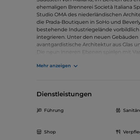
ehemaligen Brennerei Società Italiana Sp
Studio OMA des niederländischen Archi
die Prada-Boutiquen in SoHo und Beverly 
bestehende Industriegelände vorbildlich
integrieren. Unter den neuen Gebäuden 
avantgardistische Architektur aus Glas 
Die neun inneren Ebenen spielen mit Var
charakteristische Gebäude ist das
Haunt
Mehr anzeigen
war und jetzt außen mit einer Schicht aus
Dienstleistungen
Führung
Sanitä
Shop
Verpfl