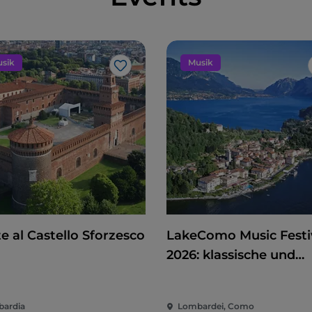
sik
Musik
Like
e al Castello Sforzesco
LakeComo Music Festi
2026: klassische und
zeitgenössische Musik
zwischen Villen und G
ardia
Lombardei, Como