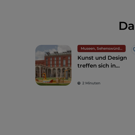
Da
Museen, Sehenswürdigkeiten und Denkmäler
Kunst und Design
treffen sich in
Mailand auf der
Triennale
2 Minuten