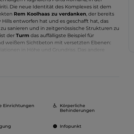
iriti. Die neue Identität des Komplexes ist dem
tekten
Rem Koolhaas zu verdanken
, der bereits
Hills entworfen hat und es geschafft hat, das
 zu sanieren und in zeitgenössische Strukturen zu
ist der
Turm
das auffälligste Beispiel für
und weißem Sichtbeton mit versetzten Ebenen:
iationen in Höhe und Grundriss. Das andere
ed House
, das bereits Teil der vorherigen Anlage
 Blattgold bedeckt ist.
re Einrichtungen
Körperliche
Behinderungen
egung
Infopunkt