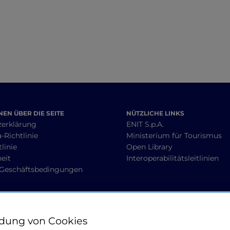
am Comer See
EN ÜBER DIE SEITE
NÜTZLICHE LINKS
zerklärung
ENIT S.p.A.
-Richtlinie
Ministerium für Tourismus
linie
Open Library
heit
Interoperabilitätsleitlinien
 Geschäftsbedingungen
BLEIBEN WIR IN KONTAKT
dung von Cookies