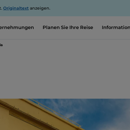
t.
Originaltext
anzeigen.
ernehmungen
Planen Sie Ihre Reise
Informatio
da
a