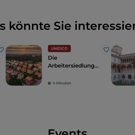
s könnte Sie interessie
UNESCO
Like
Like
Die
Arbeitersiedlung
Crespi d'Adda
4 Minuten
Events