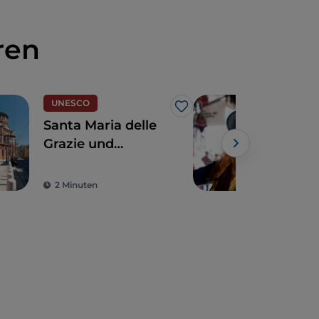
ren
UNESCO
Like
Santa Maria delle
Ach
Grazie und
Str
Leonardo da Vincis
Sho
Abendmahl: ein
Mail
2 Minuten
4 M
Hauch Renaissance
Mod
Pre