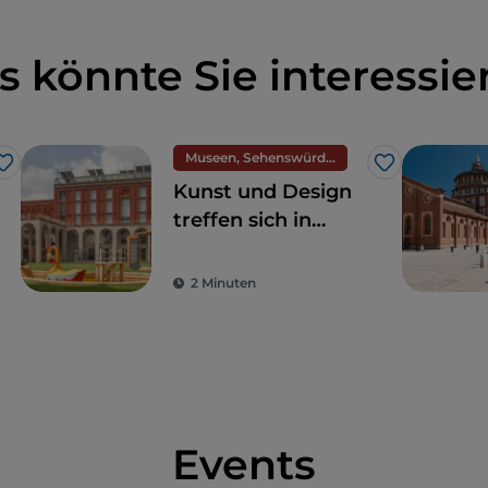
s könnte Sie interessie
Museen, Sehenswürdigkeiten und Denkmäler
Like
Like
Kunst und Design
treffen sich in
Mailand auf der
Triennale
2 Minuten
um)
Events