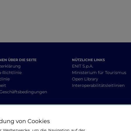
EN ÜBER DIE SEITE
NÜTZLICHE LINKS
zerklärung
ENIT S.p.A.
-Richtlinie
Ministerium für Tourismus
linie
Open Library
heit
Interoperabilitätsleitlinien
 Geschäftsbedingungen
BLEIBEN WIR IN KONTAKT
dung von Cookies
ür Werbezwecke, um die Navigation auf der