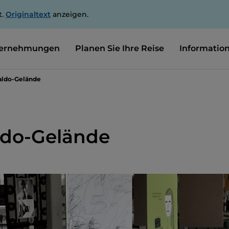
t.
Originaltext
anzeigen.
ernehmungen
Planen Sie Ihre Reise
Informatio
aldo-Gelände
ldo-Gelände