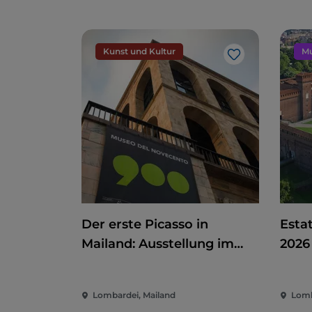
Kunst und Kultur
Mu
Like
Der erste Picasso in
Estat
Mailand: Ausstellung im
2026
Museo del Novecento
zwischen Kunst, Politik und
Lombardei, Mailand
Lomb
internationalem