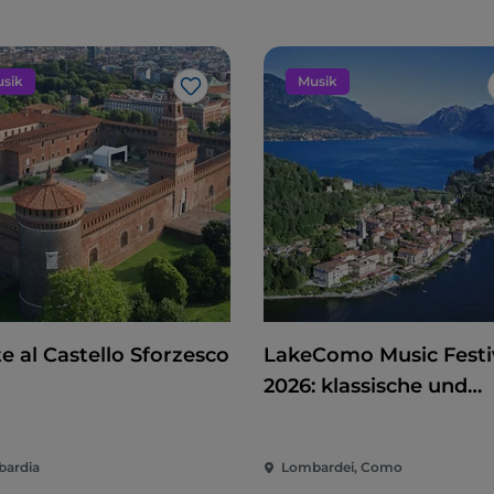
sik
Musik
Like
e al Castello Sforzesco
LakeComo Music Festi
2026: klassische und
zeitgenössische Musik
zwischen Villen und G
ardia
Lombardei, Como
am Comer See