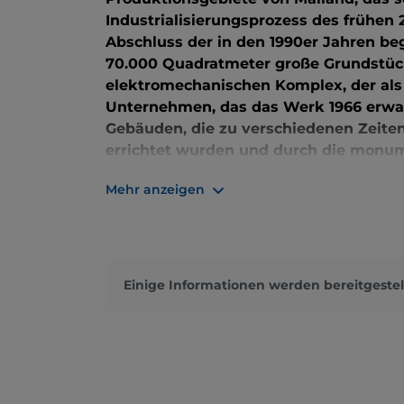
Industrialisierungsprozess des frühen 
Abschluss der in den 1990er Jahren be
70.000 Quadratmeter große Grundstück
elektromechanischen Komplex, der al
Unternehmen, das das Werk 1966 erwa
Gebäuden, die zu verschiedenen Zeite
errichtet wurden und durch die monum
auf die Via Tortona blickt, von der a
Mehr anzeigen
gelangt
. Es wurde 2015 eröffnet, um d
sammeln, und vom britischen Archite
monolithischer Volumen und luftiger 
auf dem geschwungenen zentralen Gebä
Sammlung untergebracht ist, schlängel
Einige Informationen werden bereitgestel
Weges, der durch die Ausstellung vo
allen Kontinenten die Verbindung zwis
Anfängen der Neuzeit bis zur Gegenw
der Komplex auch
BASE Milano
, ein b
für einen vielfältigen Veranstaltungsk