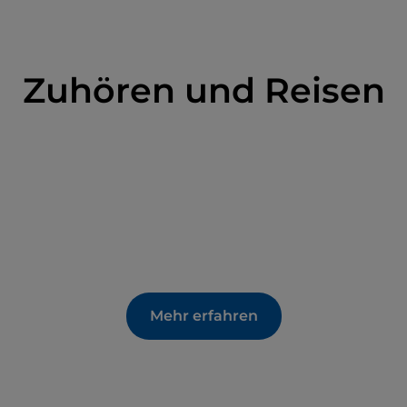
verschiedenen Orten untergebracht waren. Die
teilt ist, können nach Vereinbarung besichtigt
nter den Kulissen“ und die handwerklichen
ostümbildnern zu entdecken, die an den
Zuhören und Reisen
Mehr erfahren