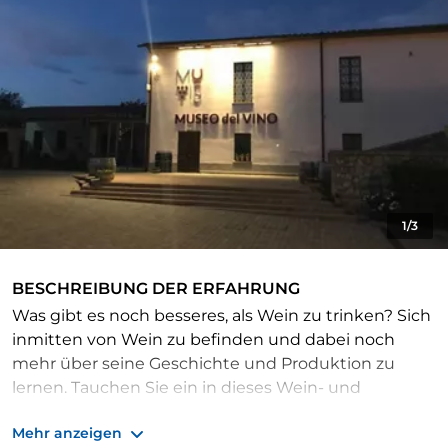
1/3
BESCHREIBUNG DER ERFAHRUNG
Was gibt es noch besseres, als Wein zu trinken? Sich
inmitten von Wein zu befinden und dabei noch
mehr über seine Geschichte und Produktion zu
lernen. Tauchen Sie ein in dieses Wein- und
Ernährungsswissenschaftsmuseum in Castiglione in
Mehr anzeigen
Teverina und werden Sie Zeuge der größten