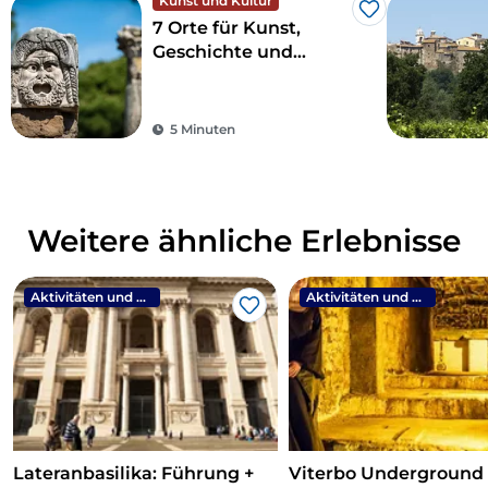
Kunst und Kultur
Like
7 Orte für Kunst,
Geschichte und
Kultur, eine Stunde
von Rom entfernt
5 Minuten
Weitere ähnliche Erlebnisse
Aktivitäten und Erlebnisse
Aktivitäten und Erlebnisse
Like
Lateranbasilika: Führung +
Viterbo Underground