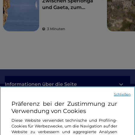
Zwischen Sperlonga
und Gaeta, zum
Klettern mit Blick auf
das Meer
3 Minuten
Informationen über die Seite
Schließen
Nützliche Links
Präferenz bei der Zustimmung zur
Verwendung von Cookies
Login
Diese Website verwendet technische und Profiling-
Cookies für Werbezwecke, um die Navigation auf der
Bleiben wir in Kontakt
Website zu verbessern und aggregierte Analysen