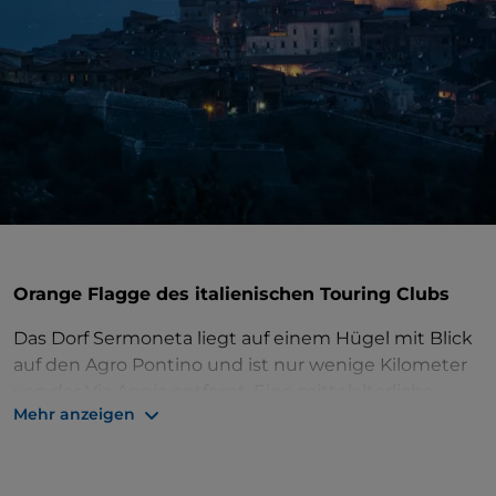
Orange Flagge des italienischen Touring Clubs
Das Dorf Sermoneta liegt auf einem Hügel mit Blick
auf den Agro Pontino und ist nur wenige Kilometer
von der Via Appia entfernt. Eine mittelalterliche
Mehr anzeigen
Stadt mit einer prähistorischen Besiedlung, die von
mächtigen Mauern umgeben und reich an
Geschichte und Kultur ist.