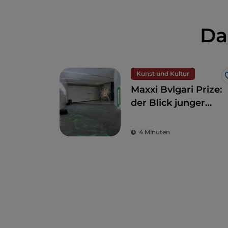
Da
Kunst und Kultur
Maxxi Bvlgari Prize:
der Blick junger
Künstler zeigt
Exzellenz in der
4 Minuten
zeitgenössischen
Kunst