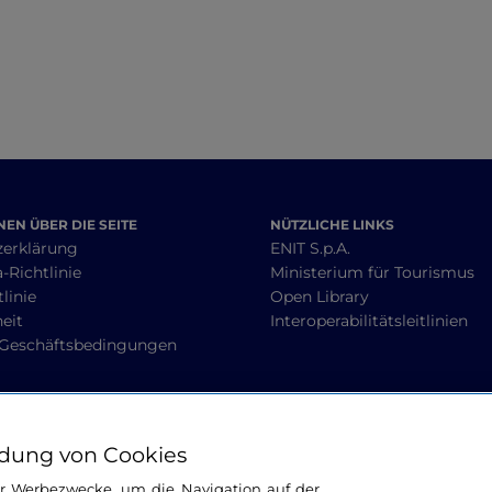
EN ÜBER DIE SEITE
NÜTZLICHE LINKS
zerklärung
ENIT S.p.A.
-Richtlinie
Ministerium für Tourismus
linie
Open Library
heit
Interoperabilitätsleitlinien
 Geschäftsbedingungen
BLEIBEN WIR IN KONTAKT
dung von Cookies
ür Werbezwecke, um die Navigation auf der