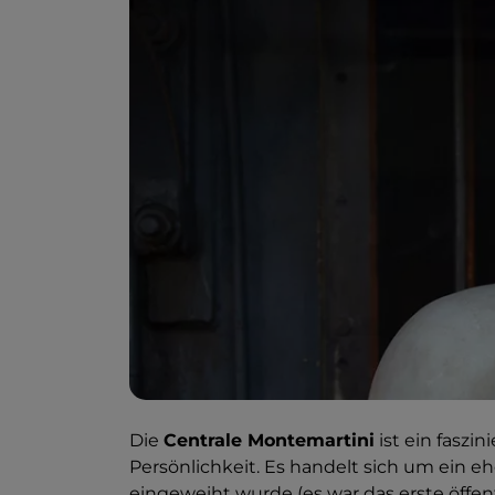
Die
Centrale Montemartini
ist ein fasz
Persönlichkeit. Es handelt sich um ein e
eingeweiht wurde (es war das erste öffe