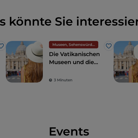
s könnte Sie interessie
Museen, Sehenswürdigkeiten und Denkmäler
Like
Like
Die Vatikanischen
Museen und die
Sixtinische Kapelle:
Wunder, die in der
3 Minuten
Welt ihresgleichen
suchen
Events