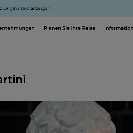
t.
Originaltext
anzeigen.
ernehmungen
Planen Sie Ihre Reise
Informatio
rtini