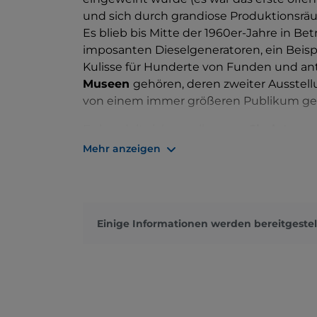
und sich durch grandiose Produktionsr
Es blieb bis Mitte der 1960er-Jahre in Be
imposanten Dieselgeneratoren, ein Beispi
Kulisse für Hunderte von Funden und an
Museen
gehören, deren zweiter Ausstell
von einem immer größeren Publikum ges
Es handelt sich vor allem um
Skulpturen
Licht gebracht wurden, geordnet nach F
Mehr anzeigen
griechischen Skulpturen, die den Giebel
Marcellus schmückten, die kolossalen Fra
Bezirk des Largo Argentina gefunden wur
Betende (1. Jahrhundert n. Chr.) vom Cae
Einige Informationen werden bereitgestel
Jagdszenen aus dem 4. Jahrhundert n. Chr
beherbergt das Kraftwerk auch drei Wa
einem Balkon, der als bewegliche Loggia
Salon mit Thron ausgestattet sind.